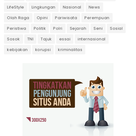
LifeStyle
Lingkungan
Nasional
News
Olah Raga
Opini
Pariwisata
Perempuan
Peristiwa
Politik
Polri
Sejarah
Seni
Sosial
Sosok
TNI
Tajuk
essai
internasional
kebijakan
korupsi
kriminalitas