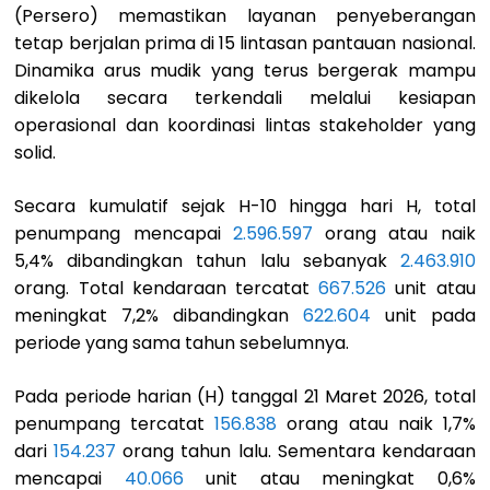
(Persero) memastikan layanan penyeberangan
tetap berjalan prima di 15 lintasan pantauan nasional.
Dinamika arus mudik yang terus bergerak mampu
dikelola secara terkendali melalui kesiapan
operasional dan koordinasi lintas stakeholder yang
solid.
Secara kumulatif sejak H-10 hingga hari H, total
penumpang mencapai
2.596.597
orang atau naik
5,4% dibandingkan tahun lalu sebanyak
2.463.910
orang. Total kendaraan tercatat
667.526
unit atau
meningkat 7,2% dibandingkan
622.604
unit pada
periode yang sama tahun sebelumnya.
Pada periode harian (H) tanggal 21 Maret 2026, total
penumpang tercatat
156.838
orang atau naik 1,7%
dari
154.237
orang tahun lalu. Sementara kendaraan
mencapai
40.066
unit atau meningkat 0,6%