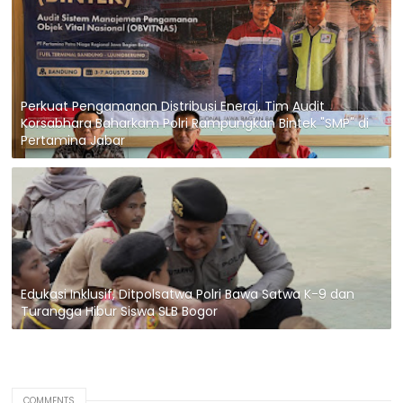
Perkuat Pengamanan Distribusi Energi, Tim Audit
Korsabhara Baharkam Polri Rampungkan Bintek "SMP" di
Pertamina Jabar
Edukasi Inklusif, Ditpolsatwa Polri Bawa Satwa K-9 dan
Turangga Hibur Siswa SLB Bogor
COMMENTS