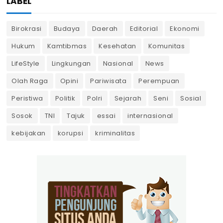
LABEL
Birokrasi
Budaya
Daerah
Editorial
Ekonomi
Hukum
Kamtibmas
Kesehatan
Komunitas
LifeStyle
Lingkungan
Nasional
News
Olah Raga
Opini
Pariwisata
Perempuan
Peristiwa
Politik
Polri
Sejarah
Seni
Sosial
Sosok
TNI
Tajuk
essai
internasional
kebijakan
korupsi
kriminalitas