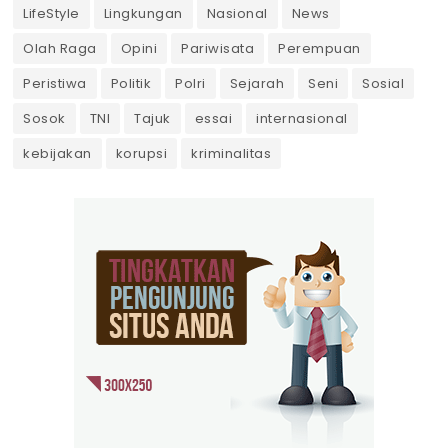
LifeStyle
Lingkungan
Nasional
News
Olah Raga
Opini
Pariwisata
Perempuan
Peristiwa
Politik
Polri
Sejarah
Seni
Sosial
Sosok
TNI
Tajuk
essai
internasional
kebijakan
korupsi
kriminalitas