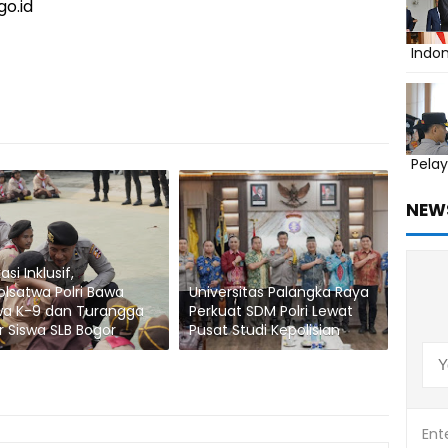
go.id
Indo
Pelay
NEW
si Inklusif,
olsatwa Polri Bawa
Universitas Palangka Raya
wa K-9 dan Turangga
Perkuat SDM Polri Lewat
r Siswa SLB Bogor
Pusat Studi Kepolisian