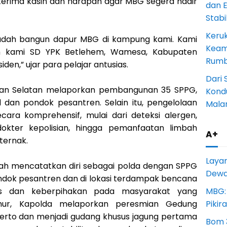
rima kasih dan harapan agar MBG segera hadir
dan 
Stab
Keru
sudah bangun dapur MBG di kampung kami. Kami
Keam
h kami SD YPK Betlehem, Wamesa, Kabupaten
Rumba
en,” ujar para pelajar antusias.
Dari 
ntan Selatan melaporkan pembangunan 35 SPPG,
Kondu
l dan pondok pesantren. Selain itu, pengelolaan
Mala
ara komprehensif, mulai dari deteksi alergen,
kter kepolisian, hingga pemanfaatan limbah
A+
ternak.
Laya
ah mencatatkan diri sebagai polda dengan SPPG
Dewan
ondok pesantren dan di lokasi terdampak bencana
MBG:
litas dan keberpihakan pada masyarakat yang
Pikir
ur, Kapolda melaporkan peresmian Gedung
kerto dan menjadi gudang khusus jagung pertama
Bom 3