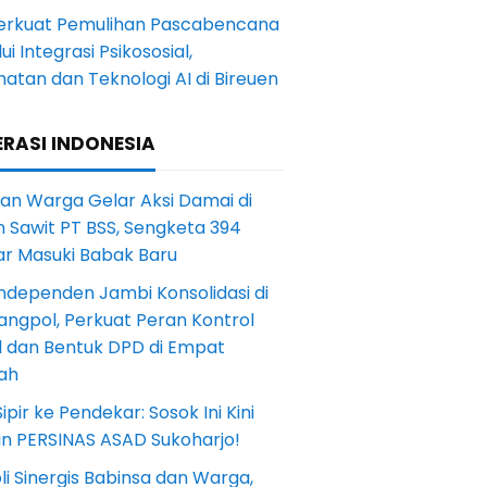
Perkuat Pemulihan Pascabencana
ui Integrasi Psikososial,
atan dan Teknologi AI di Bireuen
RASI INDONESIA
an Warga Gelar Aksi Damai di
 Sawit PT BSS, Sengketa 394
ar Masuki Babak Baru
ndependen Jambi Konsolidasi di
angpol, Perkuat Peran Kontrol
l dan Bentuk DPD di Empat
ah
Sipir ke Pendekar: Sosok Ini Kini
in PERSINAS ASAD Sukoharjo!
li Sinergis Babinsa dan Warga,