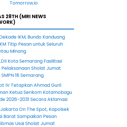
S 28TH (MRI NEWS
WORK)
 Dekade IKM, Bundo Kanduang
KM Titip Pesan untuk Seluruh
ntau Minang
DII Kota Semarang Fasilitasi
i Pelaksanaan Sholat Jumat
a SMPN 18 Semarang
ot IV Tetapkan Ahmad Guril
iman Ketua Senkom Kotamobagu
ode 2026–2031 Secara Aklamasi
 Jakarta On The Spot, Kapolsek
si Barat Sampaikan Pesan
ibmas Usai Sholat Jumat