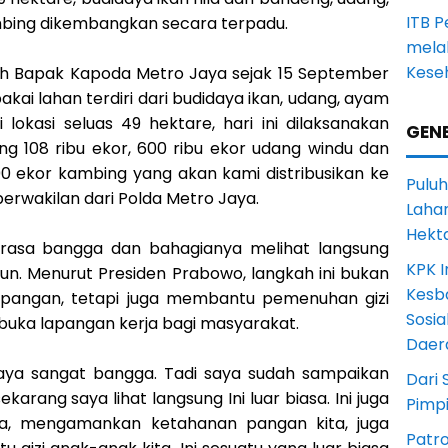
ITB 
mbing dikembangkan secara terpadu.
melal
Keseh
oleh Bapak Kapoda Metro Jaya sejak 15 September
akai lahan terdiri dari budidaya ikan, udang, ayam
 lokasi seluas 49 hektare, hari ini dilaksanakan
GENE
ng 108 ribu ekor, 600 ribu ekor udang windu dan
00 ekor kambing yang akan kami distribusikan ke
Puluh
perwakilan dari Polda Metro Jaya.
Lahan
Hekt
asa bangga dan bahagianya melihat langsung
KPK I
n. Menurut Presiden Prabowo, langkah ini bukan
Kesb
angan, tetapi juga membantu pemenuhan gizi
Sosia
uka lapangan kerja bagi masyarakat.
Daer
 Saya sangat bangga. Tadi saya sudah sampaikan
Dari 
arang saya lihat langsung Ini luar biasa. Ini juga
Pimp
, mengamankan ketahanan pangan kita, juga
Patro