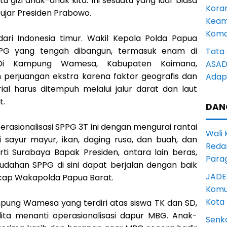
gizi anak-anak kita. Ini sesuatu yang luar biasa
Kora
 ujar Presiden Prabowo.
Keam
Komd
ri Indonesia timur. Wakil Kepala Polda Papua
PG yang tengah dibangun, termasuk enam di
Tata 
 Di Kampung Wamesa, Kabupaten Kaimana,
ASAD 
perjuangan ekstra karena faktor geografis dan
Adapt
ial harus ditempuh melalui jalur darat dan laut
t.
DAN
asionalisasi SPPG 3T ini dengan mengurai rantai
Wali
i sayur mayur, ikan, daging rusa, dan buah, dan
Reda
rti Surabaya Bapak Presiden, antara lain beras,
Para
udahan SPPG di sini dapat berjalan dengan baik
JADE
ucap Wakapolda Papua Barat.
Komun
Kota
ung Wamesa yang terdiri atas siswa TK dan SD,
alita menanti operasionalisasi dapur MBG. Anak-
Senk