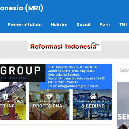
onesia (MRI)
Pemerintahan
Hukrim
Sosial
Polri
TNI