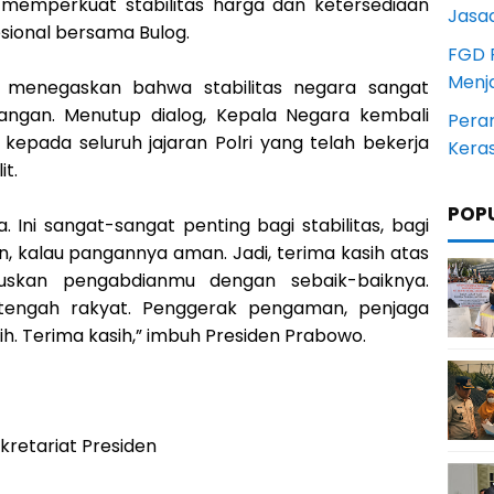
ini memperkuat stabilitas harga dan ketersediaan
Jasa
sional bersama Bulog.
FGD 
Menj
wo menegaskan bahwa stabilitas negara sangat
ngan. Menutup dialog, Kepala Negara kembali
Pera
pada seluruh jajaran Polri yang telah bekerja
Kera
it.
POP
ga. Ini sangat-sangat penting bagi stabilitas, bagi
 kalau pangannya aman. Jadi, terima kasih atas
ruskan pengabdianmu dengan sebaik-baiknya.
h-tengah rakyat. Penggerak pengaman, penjaga
h. Terima kasih,” imbuh Presiden Prabowo.
ekretariat Presiden