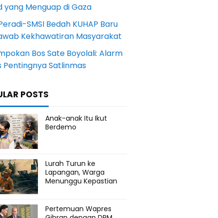
d yang Menguap di Gaza
Peradi-SMSI Bedah KUHAP Baru
awab Kekhawatiran Masyarakat
mpokan Bos Sate Boyolali: Alarm
s Pentingnya Satlinmas
ULAR POSTS
Anak-anak Itu Ikut
Berdemo
Lurah Turun ke
Lapangan, Warga
Menunggu Kepastian
Pertemuan Wapres
Gibran dengan DPM