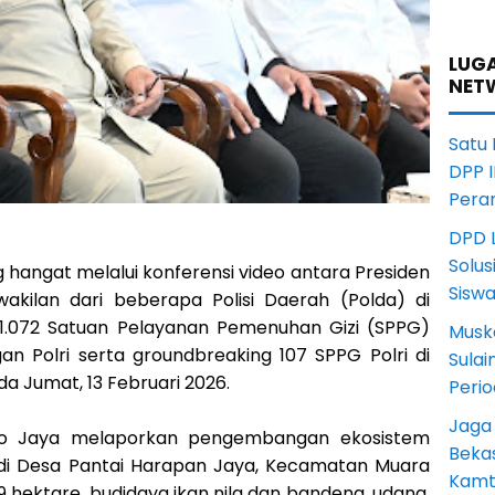
LUGA
NET
Satu
DPP I
Pera
DPD L
Solus
g hangat melalui konferensi video antara Presiden
Sisw
kilan dari beberapa Polisi Daerah (Polda) di
1.072 Satuan Pelayanan Pemenuhan Gizi (SPPG)
Musk
 Polri serta groundbreaking 107 SPPG Polri di
Sula
da Jumat, 13 Februari 2026.
Peri
Jaga
etro Jaya melaporkan pengembangan ekosistem
Beka
di Desa Pantai Harapan Jaya, Kecamatan Muara
Kamt
 hektare, budidaya ikan nila dan bandeng, udang,