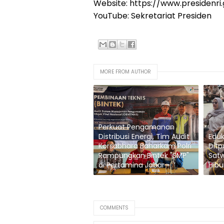
Website: https://www.presidenri.
YouTube: Sekretariat Presiden
MORE FROM AUTHOR
Perkuat Pengamanan
Distribusi Energi, Tim Audit
Eduka
Korsabhara Baharkam Polri
Ditp
Rampungkan Bintek "SMP"
Sat
di Pertamina Jabar
Hibu
COMMENTS