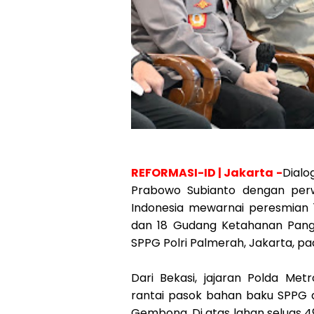
REFORMASI-ID | Jakarta -
Dialo
Prabowo Subianto dengan perwa
Indonesia mewarnai peresmian 
dan 18 Gudang Ketahanan Pangan
SPPG Polri Palmerah, Jakarta, pa
Dari Bekasi, jajaran Polda M
rantai pasok bahan baku SPPG 
Gembong. Di atas lahan seluas 49