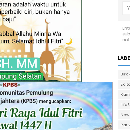
LABE
Biro
Edito
Kam
LifeS
New
Pari