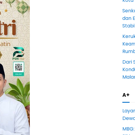
Kota
Senk
dan 
Stab
Keru
Keam
Rumba
Dari 
Kondu
Mala
A+
Laya
Dewan
MBG: