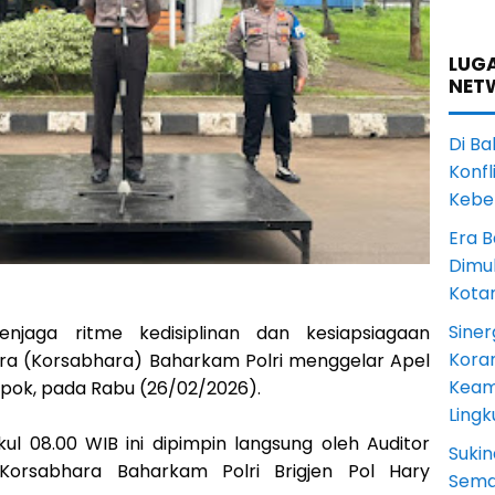
LUGA
NET
Di Ba
Konfl
Kebe
Era B
Dimul
Kota
Siner
jaga ritme kedisiplinan dan kesiapsiagaan
Koram
hara (Korsabhara) Baharkam Polri menggelar Apel
Keam
pok, pada Rabu (26/02/2026).
Ling
ul 08.00 WIB ini dipimpin langsung oleh Auditor
Sukin
Korsabhara Baharkam Polri Brigjen Pol Hary
Sema