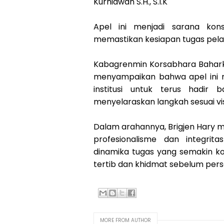
Kurniawan S.H., S.I.K
Apel ini menjadi sarana kons
memastikan kesiapan tugas pel
Kabagrenmin Korsabhara Baharkam
menyampaikan bahwa apel ini 
institusi untuk terus hadir b
menyelaraskan langkah sesuai visi
Dalam arahannya, Brigjen Hary 
profesionalisme dan integri
dinamika tugas yang semakin ko
tertib dan khidmat sebelum per
MORE FROM AUTHOR