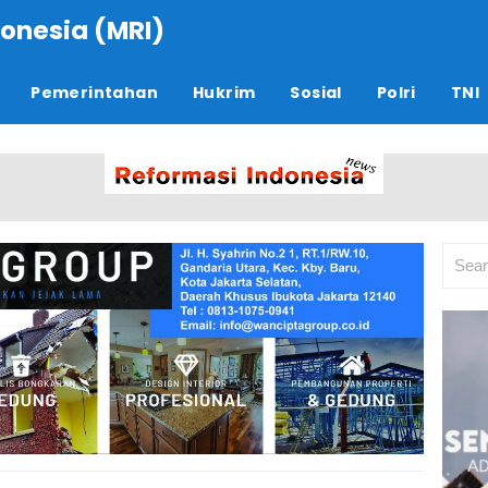
onesia (MRI)
Pemerintahan
Hukrim
Sosial
Polri
TNI