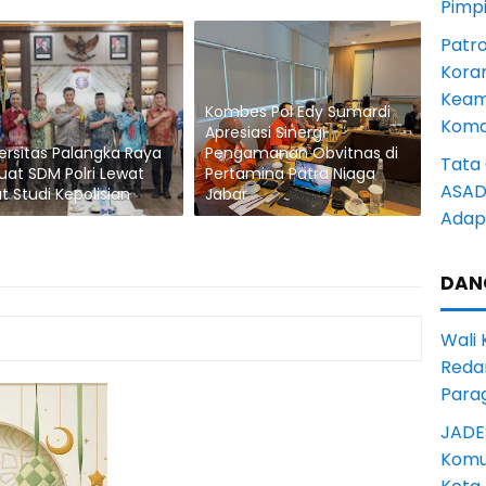
Pimp
Patro
Kora
Keam
Kombes Pol Edy Sumardi
Komd
Apresiasi Sinergi
ersitas Palangka Raya
Pengamanan Obvitnas di
Tata 
uat SDM Polri Lewat
Pertamina Patra Niaga
ASAD 
t Studi Kepolisian
Jabar
Adapt
DAN
Wali
Reda
Para
JADE
Komun