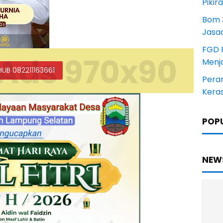
Pikir
Bom 3
Jasa
FGD 
Ads 970x90
Menj
HUB 082211163661
Pera
Kera
POP
NEW