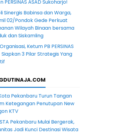
in PERSINAS ASAD Sukoharjo!
li Sinergis Babinsa dan Warga,
mil 02/Pondok Gede Perkuat
anan Wilayah Binaan bersama
uk dan Siskamling
Organisasi, Ketum PB PERSINAS
Siapkan 3 Pilar Strategis Yang
if
GDUTINAJA.COM
 Kota Pekanbaru Turun Tangan
m Ketegangan Penutupan New
gon KTV
STA Pekanbaru Mulai Bergerak,
itas Jadi Kunci Destinasi Wisata