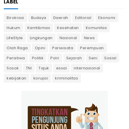
LABEL
Birokrasi
Budaya
Daerah
Editorial
Ekonomi
Hukum
Kamtibmas
Kesehatan
Komunitas
LifeStyle
Lingkungan
Nasional
News
Olah Raga
Opini
Pariwisata
Perempuan
Peristiwa
Politik
Polri
Sejarah
Seni
Sosial
Sosok
TNI
Tajuk
essai
internasional
kebijakan
korupsi
kriminalitas