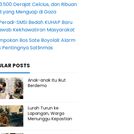
.500 Derajat Celcius, dan Ribuan
d yang Menguap di Gaza
Peradi-SMSI Bedah KUHAP Baru
awab Kekhawatiran Masyarakat
mpokan Bos Sate Boyolali: Alarm
s Pentingnya Satlinmas
ULAR POSTS
Anak-anak Itu Ikut
Berdemo
Lurah Turun ke
Lapangan, Warga
Menunggu Kepastian