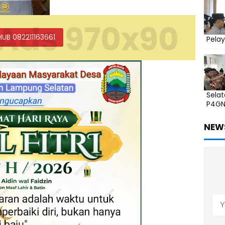
Ads 970x90
HUB 082211163661
Pelay
Sela
P4G
NEW