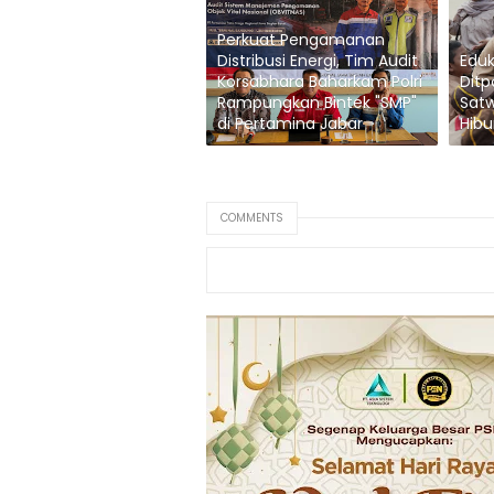
Perkuat Pengamanan
Distribusi Energi, Tim Audit
Eduka
Korsabhara Baharkam Polri
Ditp
Rampungkan Bintek "SMP"
Sat
di Pertamina Jabar
Hibu
COMMENTS