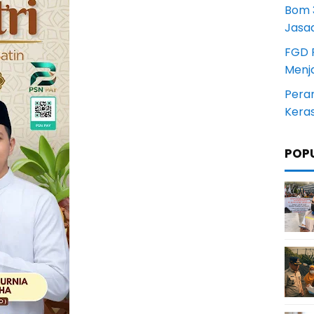
Bom 3
Jasa
FGD 
Menj
Pera
Kera
POP