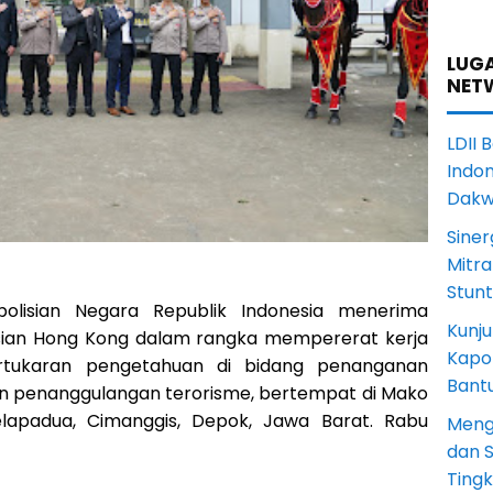
LUGA
NET
LDII 
Indon
Dak
Siner
Mitra
Stun
polisian Negara Republik Indonesia menerima
Kunju
isian Hong Kong dalam rangka mempererat kerja
Kapol
rtukaran pengetahuan di bidang penanganan
Bant
dan penanggulangan terorisme, bertempat di Mako
elapadua, Cimanggis, Depok, Jawa Barat. Rabu
Meng
dan S
Ting