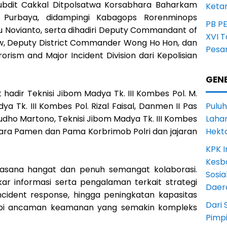
subdit Cakkal Ditpolsatwa Korsabhara Baharkam
Ketan
s Purbaya, didampingi Kabagops Rorenminops
PB P
u Novianto, serta dihadiri Deputy Commandant of
XVI 
rew, Deputy District Commander Wong Ho Hon, dan
Pesa
orism and Major Incident Division dari Kepolisian
GENE
t hadir Teknisi Jibom Madya Tk. III Kombes Pol. M.
ya Tk. III Kombes Pol. Rizal Faisal, Danmen II Pas
Puluh
dho Martono, Teknisi Jibom Madya Tk. III Kombes
Lahan
 para Pamen dan Pama Korbrimob Polri dan jajaran
Hekt
KPK I
Kesb
uasana hangat dan penuh semangat kolaborasi.
Sosia
kar informasi serta pengalaman terkait strategi
Daer
cident response, hingga peningkatan kapasitas
Dari 
api ancaman keamanan yang semakin kompleks
Pimp