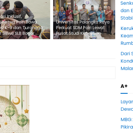
Senk
dan 
si Inklusif,
Stab
olsatwa Polri Bawa
Universitas Palangka Raya
wa K-9 dan Turangga
Perkuat SDM Polri Lewat
Keru
r Siswa SLB Bogor
Pusat Studi Kepolisian
Keam
Rumba
Dari 
Kondu
Mala
A+
Laya
Dewan
MBG:
Pikir