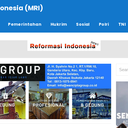
onesia (MRI)
Pemerintahan
Hukrim
Sosial
Polri
TNI