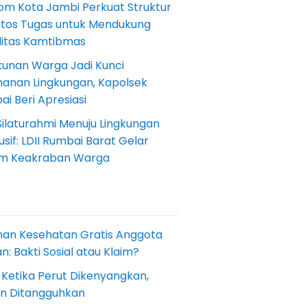
om Kota Jambi Perkuat Struktur
Etos Tugas untuk Mendukung
ilitas Kamtibmas
kunan Warga Jadi Kunci
anan Lingkungan, Kapolsek
i Beri Apresiasi
Silaturahmi Menuju Lingkungan
sif: LDII Rumbai Barat Gelar
m Keakraban Warga
nan Kesehatan Gratis Anggota
: Bakti Sosial atau Klaim?
 Ketika Perut Dikenyangkan,
an Ditangguhkan