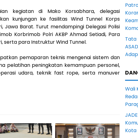
Patro
ian kegiatan di Mako Korsabhara, delegasi
Kora
kan kunjungan ke fasilitas Wind Tunnel Korps
Keam
ri, Jawa Barat. Turut mendampingi Delegasi Polisi
Komd
imob Korbrimob Polri AKBP Ahmad Setiadi, Para
Tata 
 serta para Instruktur Wind Tunnel.
ASAD 
Adapt
apatkan pemaparan teknis mengenai sistem dan
ana pelatihan peningkatan kemampuan personel,
DAN
erasi udara, teknik fast rope, serta manuver
Wali
Reda
Para
JADE
Komun
Kota