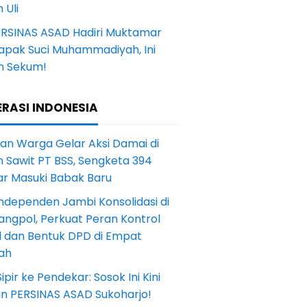
 Uli
ERSINAS ASAD Hadiri Muktamar
Tapak Suci Muhammadiyah, Ini
n Sekum!
RASI INDONESIA
an Warga Gelar Aksi Damai di
 Sawit PT BSS, Sengketa 394
ar Masuki Babak Baru
ndependen Jambi Konsolidasi di
angpol, Perkuat Peran Kontrol
l dan Bentuk DPD di Empat
ah
Sipir ke Pendekar: Sosok Ini Kini
in PERSINAS ASAD Sukoharjo!