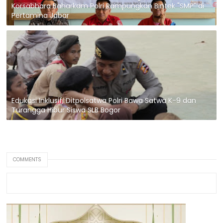
Korsabhara Baharkam Polri Rampungkan Bintek "SMP" di
Pertamina Jabar
Edukasi Inklusif, Ditpolsatwa Polri Bawa Satwa K-9 dan
Turangga Hibur Siswa SLB Bogor
COMMENTS