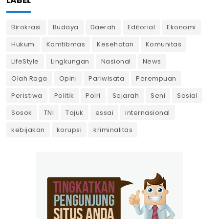
Birokrasi
Budaya
Daerah
Editorial
Ekonomi
Hukum
Kamtibmas
Kesehatan
Komunitas
LifeStyle
Lingkungan
Nasional
News
Olah Raga
Opini
Pariwisata
Perempuan
Peristiwa
Politik
Polri
Sejarah
Seni
Sosial
Sosok
TNI
Tajuk
essai
internasional
kebijakan
korupsi
kriminalitas