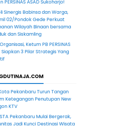
in PERSINAS ASAD Sukoharjo!
li Sinergis Babinsa dan Warga,
mil 02/Pondok Gede Perkuat
anan Wilayah Binaan bersama
uk dan Siskamling
Organisasi, Ketum PB PERSINAS
Siapkan 3 Pilar Strategis Yang
if
GDUTINAJA.COM
 Kota Pekanbaru Turun Tangan
m Ketegangan Penutupan New
gon KTV
STA Pekanbaru Mulai Bergerak,
itas Jadi Kunci Destinasi Wisata