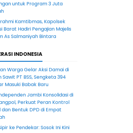
ngan untuk Program 3 Juta
ah
turahmi Kamtibmas, Kapolsek
i Barat Hadiri Pengajian Majelis
m As Salmaniyah Bintara
RASI INDONESIA
an Warga Gelar Aksi Damai di
 Sawit PT BSS, Sengketa 394
ar Masuki Babak Baru
ndependen Jambi Konsolidasi di
angpol, Perkuat Peran Kontrol
l dan Bentuk DPD di Empat
ah
Sipir ke Pendekar: Sosok Ini Kini