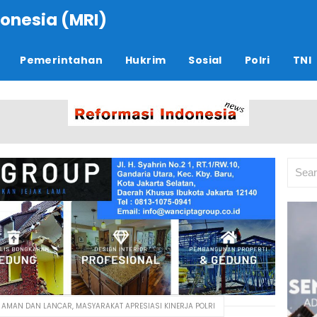
onesia (MRI)
Pemerintahan
Hukrim
Sosial
Polri
TNI
5 AMAN DAN LANCAR, MASYARAKAT APRESIASI KINERJA POLRI