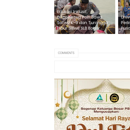
Edukasi Inklusif,
Ditpolsatwa Polri Bawa
Univ
Satwa K-9 dan Turangga
Perk
Hibur Siswa SLB Bogor
Pusa
COMMENTS