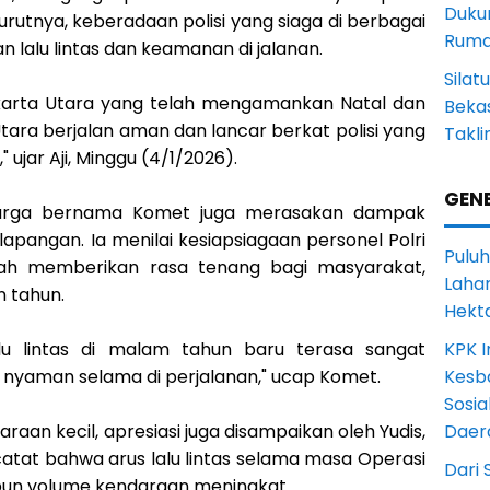
Duku
rutnya, keberadaan polisi yang siaga di berbagai
Rum
 lalu lintas dan keamanan di jalanan.
Sila
akarta Utara yang telah mengamankan Natal dan
Bekas
 Utara berjalan aman dan lancar berkat polisi yang
Takli
" ujar Aji, Minggu (4/1/2026).
GENE
warga bernama Komet juga merasakan dampak
 lapangan. Ia menilai kesiapsiagaan personel Polri
Puluh
lah memberikan rasa tenang bagi masyarakat,
Lahan
 tahun.
Hekt
KPK I
u lintas di malam tahun baru terasa sangat
Kesb
 nyaman selama di perjalanan," ucap Komet.
Sosia
Daer
aan kecil, apresiasi juga disampaikan oleh Yudis,
atat bahwa arus lalu lintas selama masa Operasi
Dari 
kipun volume kendaraan meningkat.