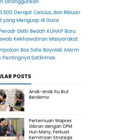
an Ditangguhkan
.500 Derajat Celcius, dan Ribuan
d yang Menguap di Gaza
Peradi-SMSI Bedah KUHAP Baru
awab Kekhawatiran Masyarakat
mpokan Bos Sate Boyolali: Alarm
s Pentingnya Satlinmas
ULAR POSTS
Anak-anak Itu Ikut
Berdemo
Pertemuan Wapres
Gibran dengan DPM
Hun Many, Perkuat
Kemitraan Strategis