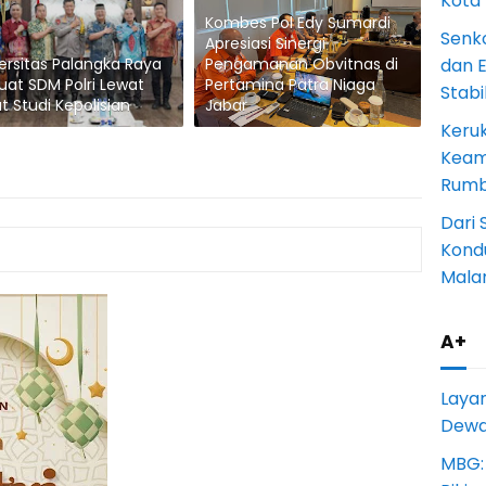
Kota
Kombes Pol Edy Sumardi
Senk
Apresiasi Sinergi
dan 
ersitas Palangka Raya
Pengamanan Obvitnas di
uat SDM Polri Lewat
Pertamina Patra Niaga
Stab
t Studi Kepolisian
Jabar
Keru
Keam
Rumba
Dari 
Kondu
Mala
A+
Laya
Dewan
MBG: