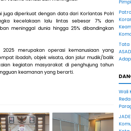
Pimp
Patro
ni juga diperkuat dengan data dari Korlantas Polri
Kora
gka kecelakaan lalu lintas sebesar 7% dan
Keam
orban meninggal dunia hingga 25% dibandingkan
Komd
Tata 
ilin 2025 merupakan operasi kemanusiaan yang
ASAD 
pat ibadah, objek wisata, dan jalur mudik/balik
Adapt
aian kegiatan masyarakat di penghujung tahun
angguan keamanan yang berarti.
DAN
Wali
Reda
Para
JADE
Komun