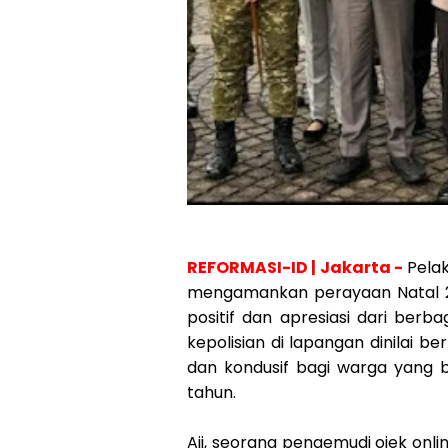
REFORMASI-ID | Jakarta -
Pelak
mengamankan perayaan Natal 
positif dan apresiasi dari berb
kepolisian di lapangan dinilai 
dan kondusif bagi warga yang b
tahun.
Aji, seorang pengemudi ojek on