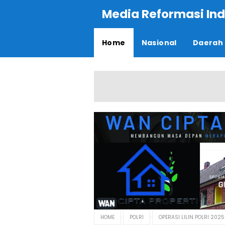
Media Reformasi Ind
Home
Nasional
Daerah
HOME
POLRI
OPERASI LILIN POLRI 202