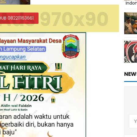
Indo
Ads 970x90
HUB 082211163661
NEW