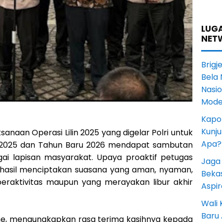
LUGA
NET
Brigj
Bela 
Nasi
Mode
Kapol
Kunju
sanaan Operasi Lilin 2025 yang digelar Polri untuk
Apa?
2025 dan Tahun Baru 2026 mendapat sambutan
agai lapisan masyarakat. Upaya proaktif petugas
Jaga 
berhasil menciptakan suasana yang aman, nyaman,
Beka
eraktivitas maupun yang merayakan libur akhir
Aspi
Wali
Baru
line, mengungkapkan rasa terima kasihnya kepada