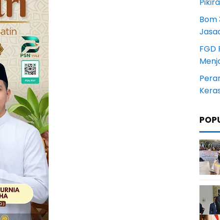
Pikir
Bom 3
Jasa
FGD 
Menj
Pera
Kera
POP