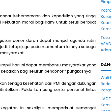
Pimp
Patro
emangat kebersamaan dan kepedulian yang tinggi
Kora
adi kekuatan moral bagi kami untuk terus berbuat
Keam
Komd
Tata 
kegiatan donor darah dapat menjadi agenda rutin,
ASAD 
 jadi, tetapi juga pada momentum lainnya sebagai
Adapt
 masyarakat.
DAN
umpul hari ini dapat membantu masyarakat yang
ebaikan bagi seluruh pendonor,” pungkasnya.
Wali
atkan tenaga kesehatan dari PMI dengan dukungan
Reda
tintelkam Polda Lampung serta personel lintas
Para
JADE
Komun
, kegiatan ini sekaligus memperkuat semangat