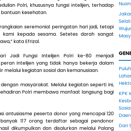
Nuans
lian Polri, khususnya fungsi intelijen, terhadap
bantuan kesehatan.
Jakar
Selat
angkaian seremonial peringatan hari jadi, tetapi
Wuju
n kami kepada sesama. Setetes darah sangat
Masy
a,” kata Efrizal.
GENE
ri Jadi Fungsi Intelijen Polri ke-80 menjadi
ran intelijen yang tidak hanya bekerja dalam
Puluh
r melalui kegiatan sosial dan kemanusiaan.
Lahan
Hekt
at dengan masyarakat. Melalui kegiatan seperti ini,
kehadiran Polri membawa manfaat langsung bagi
KPK I
Kesb
Sosia
asi antusiasme peserta donor yang mencapai 120
Daer
sebanyak 117 orang terdaftar sebagai pendonor
Dari 
sil dikumpulkan dan disalurkan melalui Palang