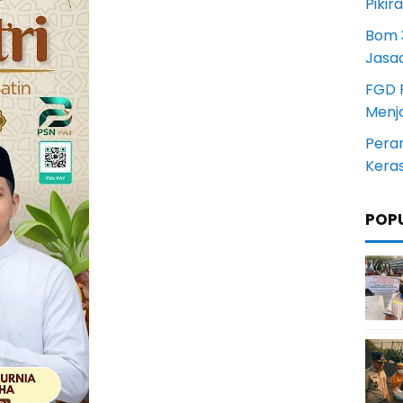
Pikir
Bom 3
Jasa
FGD 
Menj
Pera
Kera
POP