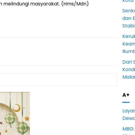
Kota
an melindungi masyarakat. (Hms/Mdn)
Senk
dan 
Stab
Keru
Keam
Rumba
Dari 
Kondu
Mala
A+
Laya
Dewan
MBG: