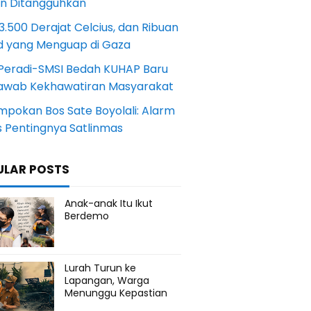
an Ditangguhkan
.500 Derajat Celcius, dan Ribuan
d yang Menguap di Gaza
Peradi-SMSI Bedah KUHAP Baru
awab Kekhawatiran Masyarakat
mpokan Bos Sate Boyolali: Alarm
s Pentingnya Satlinmas
ULAR POSTS
Anak-anak Itu Ikut
Berdemo
Lurah Turun ke
Lapangan, Warga
Menunggu Kepastian