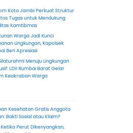
om Kota Jambi Perkuat Struktur
Etos Tugas untuk Mendukung
ilitas Kamtibmas
kunan Warga Jadi Kunci
anan Lingkungan, Kapolsek
i Beri Apresiasi
Silaturahmi Menuju Lingkungan
sif: LDII Rumbai Barat Gelar
m Keakraban Warga
nan Kesehatan Gratis Anggota
: Bakti Sosial atau Klaim?
 Ketika Perut Dikenyangkan,