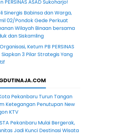
in PERSINAS ASAD Sukoharjo!
li Sinergis Babinsa dan Warga,
mil 02/Pondok Gede Perkuat
anan Wilayah Binaan bersama
uk dan Siskamling
Organisasi, Ketum PB PERSINAS
Siapkan 3 Pilar Strategis Yang
if
GDUTINAJA.COM
 Kota Pekanbaru Turun Tangan
m Ketegangan Penutupan New
gon KTV
STA Pekanbaru Mulai Bergerak,
itas Jadi Kunci Destinasi Wisata