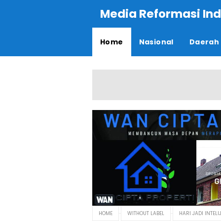
Media Reformasi Ind
Home
Nasional
Daerah
HOME
WITHOUT LABEL
HARI JADI INTE