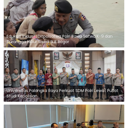
Edukasi Inklusif, Ditpolsatwa Polri Bawa Satwa K-9 dan
Turangga Hibur Siswa SLB Bogor
Universitas Palangka Raya Perkuat SDM Polri Lewat Pusat
Studi Kepolisian