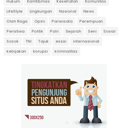
Hukum
Kamtibmas
Kesehatan
Komunitas
LifeStyle
Lingkungan
Nasional
News
Olah Raga
Opini
Pariwisata
Perempuan
Peristiwa
Politik
Polri
Sejarah
Seni
Sosial
Sosok
TNI
Tajuk
essai
internasional
kebijakan
korupsi
kriminalitas