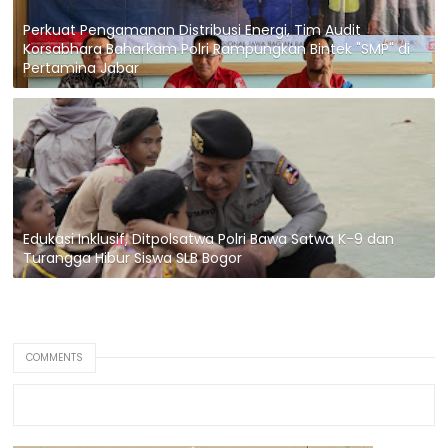
Perkuat Pengamanan Distribusi Energi, Tim Audit
Korsabhara Baharkam Polri Rampungkan Bintek "SMP" di
Pertamina Jabar
Edukasi Inklusif, Ditpolsatwa Polri Bawa Satwa K-9 dan
Turangga Hibur Siswa SLB Bogor
COMMENTS