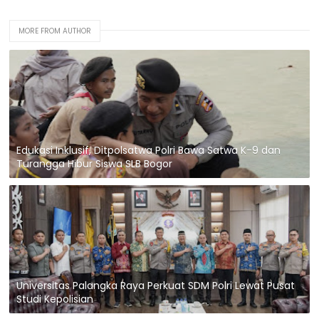
MORE FROM AUTHOR
Edukasi Inklusif, Ditpolsatwa Polri Bawa Satwa K-9 dan
Turangga Hibur Siswa SLB Bogor
Universitas Palangka Raya Perkuat SDM Polri Lewat Pusat
Studi Kepolisian