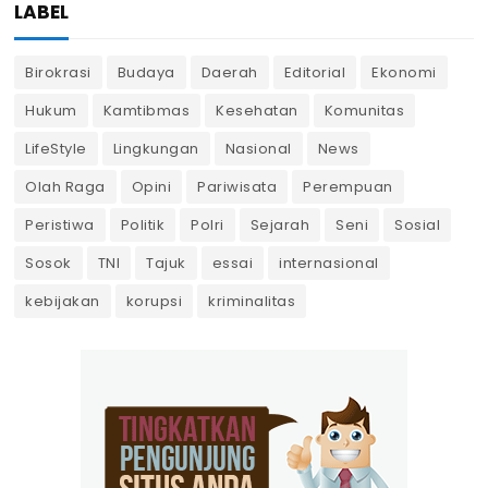
LABEL
Birokrasi
Budaya
Daerah
Editorial
Ekonomi
Hukum
Kamtibmas
Kesehatan
Komunitas
LifeStyle
Lingkungan
Nasional
News
Olah Raga
Opini
Pariwisata
Perempuan
Peristiwa
Politik
Polri
Sejarah
Seni
Sosial
Sosok
TNI
Tajuk
essai
internasional
kebijakan
korupsi
kriminalitas