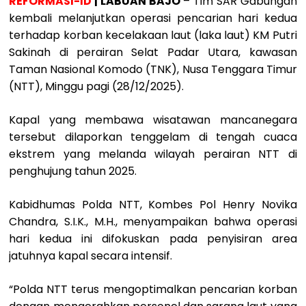
REFORMASI-ID
| LABUAN BAJO
– Tim SAR Gabungan
kembali melanjutkan operasi pencarian hari kedua
terhadap korban kecelakaan laut (laka laut) KM Putri
Sakinah di perairan Selat Padar Utara, kawasan
Taman Nasional Komodo (TNK), Nusa Tenggara Timur
(NTT), Minggu pagi (28/12/2025).
Kapal yang membawa wisatawan mancanegara
tersebut dilaporkan tenggelam di tengah cuaca
ekstrem yang melanda wilayah perairan NTT di
penghujung tahun 2025.
Kabidhumas Polda NTT, Kombes Pol Henry Novika
Chandra, S.I.K., M.H., menyampaikan bahwa operasi
hari kedua ini difokuskan pada penyisiran area
jatuhnya kapal secara intensif.
“Polda NTT terus mengoptimalkan pencarian korban