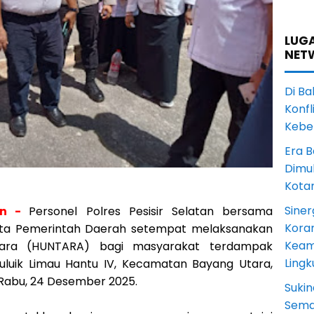
LUGA
NET
Di Ba
Konfl
Kebe
Era B
Dimul
Kota
Siner
tan -
Personel Polres Pesisir Selatan bersama
Koram
erta Pemerintah Daerah setempat melaksanakan
Keam
ara (HUNTARA) bagi masyarakat terdampak
Ling
uluik Limau Hantu IV, Kecamatan Bayang Utara,
 Rabu, 24 Desember 2025.
Sukin
Sema