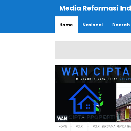
Media Reformasi Ind
Home
Nasional
Daerah
HOME
POLRI
POLRI BERSAMA PEMDA BA