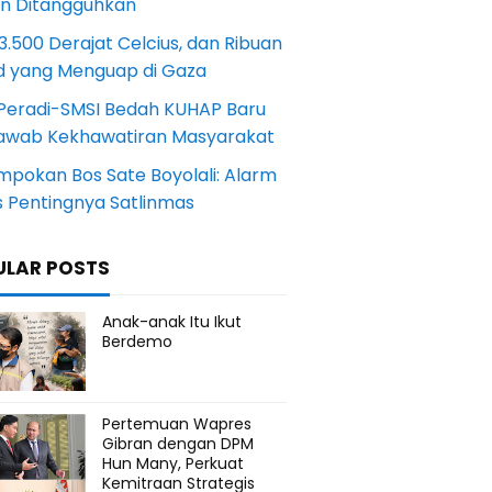
an Ditangguhkan
.500 Derajat Celcius, dan Ribuan
d yang Menguap di Gaza
Peradi-SMSI Bedah KUHAP Baru
awab Kekhawatiran Masyarakat
mpokan Bos Sate Boyolali: Alarm
s Pentingnya Satlinmas
ULAR POSTS
Anak-anak Itu Ikut
Berdemo
Pertemuan Wapres
Gibran dengan DPM
Hun Many, Perkuat
Kemitraan Strategis