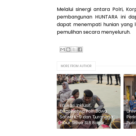
Melalui sinergi antara Polri, 
pembangunan HUNTARA ini dap
dapat menempati hunian yang 
pemulihan secara menyeluruh.
MORE FROM AUTHOR
Edukasi Inklusif,
Ditpolsatwa Polri Bawa
Univ
Satwa K-9 dan Turangga
Perk
Hibur Siswa SLB Bogor
Pusa