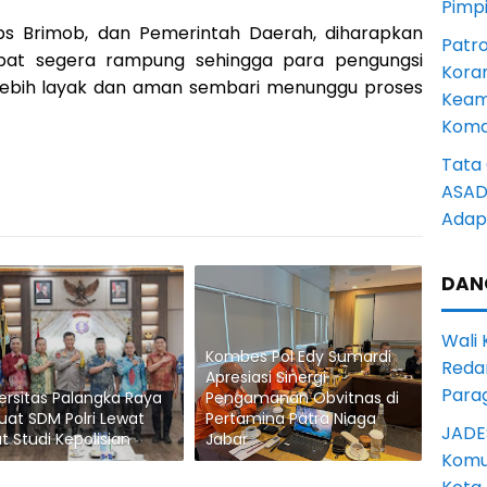
Pimp
Korps Brimob, dan Pemerintah Daerah, diharapkan
Patro
at segera rampung sehingga para pengungsi
Kora
lebih layak dan aman sembari menunggu proses
Keam
Komd
Tata 
ASAD 
Adapt
DAN
Wali
Kombes Pol Edy Sumardi
Reda
Apresiasi Sinergi
Para
ersitas Palangka Raya
Pengamanan Obvitnas di
uat SDM Polri Lewat
Pertamina Patra Niaga
JADE
t Studi Kepolisian
Jabar
Komun