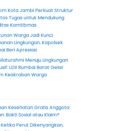
om Kota Jambi Perkuat Struktur
Etos Tugas untuk Mendukung
ilitas Kamtibmas
kunan Warga Jadi Kunci
anan Lingkungan, Kapolsek
i Beri Apresiasi
Silaturahmi Menuju Lingkungan
sif: LDII Rumbai Barat Gelar
m Keakraban Warga
nan Kesehatan Gratis Anggota
: Bakti Sosial atau Klaim?
 Ketika Perut Dikenyangkan,