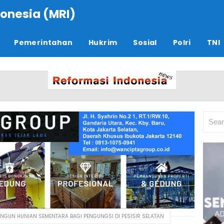
onesia (MRI)
Pemerintahan
Hukrim
Sosial
Polri
TNI
NGUN HUNIAN SEMENTARA BAGI PENGUNGSI DI PESISIR SELATAN