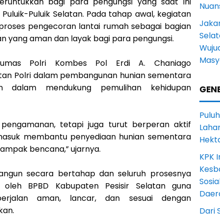
runtukkan bagi para pengungsi yang saat ini
Nuans
luik-Puluik Selatan. Pada tahap awal, kegiatan
Jakar
roses pengecoran lantai rumah sebagai bagian
Selat
n yang aman dan layak bagi para pengungsi.
Wuju
Masy
umas Polri Kombes Pol Erdi A. Chaniago
tan Polri dalam pembangunan hunian sementara
n dalam mendukung pemulihan kehidupan
GENE
Puluh
 pengamanan, tetapi juga turut berperan aktif
Lahan
masuk membantu penyediaan hunian sementara
Hekt
dampak bencana,” ujarnya.
KPK I
Kesb
angun secara bertahap dan seluruh prosesnya
Sosia
g oleh BPBD Kabupaten Pesisir Selatan guna
Daer
rjalan aman, lancar, dan sesuai dengan
kan.
Dari 