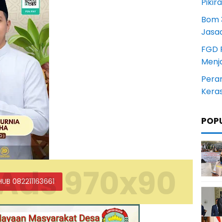
Pikir
Bom 3
Jasa
FGD 
Menj
Pera
Kera
POP
Ads 970x90
HUB 082211163661