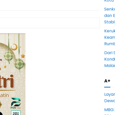
Kota
Senk
dan 
Stab
Keru
Keam
Rumba
Dari 
Kondu
Mala
A+
Laya
Dewan
MBG: