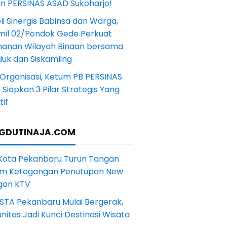
in PERSINAS ASAD Sukoharjo!
li Sinergis Babinsa dan Warga,
mil 02/Pondok Gede Perkuat
anan Wilayah Binaan bersama
uk dan Siskamling
Organisasi, Ketum PB PERSINAS
Siapkan 3 Pilar Strategis Yang
if
GDUTINAJA.COM
 Kota Pekanbaru Turun Tangan
m Ketegangan Penutupan New
gon KTV
STA Pekanbaru Mulai Bergerak,
itas Jadi Kunci Destinasi Wisata