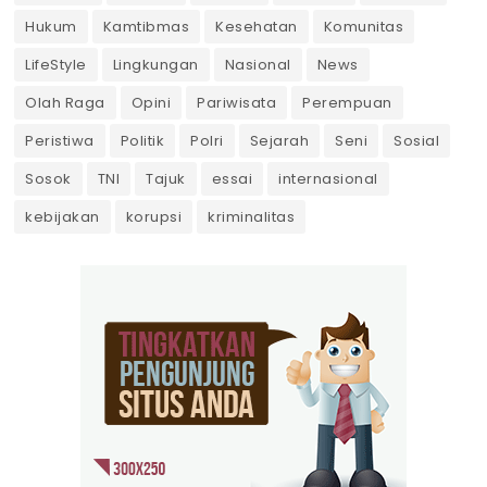
Hukum
Kamtibmas
Kesehatan
Komunitas
LifeStyle
Lingkungan
Nasional
News
Olah Raga
Opini
Pariwisata
Perempuan
Peristiwa
Politik
Polri
Sejarah
Seni
Sosial
Sosok
TNI
Tajuk
essai
internasional
kebijakan
korupsi
kriminalitas