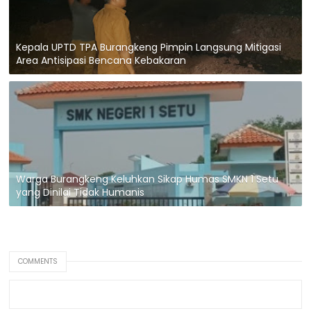
Kepala UPTD TPA Burangkeng Pimpin Langsung Mitigasi
Area Antisipasi Bencana Kebakaran
Warga Burangkeng Keluhkan Sikap Humas SMKN 1 Setu
yang Dinilai Tidak Humanis
COMMENTS