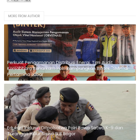
MORE FROM AUTHOR
Perkuat Pengamanan Distribusi Energi, Tim Audit
Korsabhara Baharkam Polri Rampungkan Bintek "SMP" di
Pertamina Jabar
Edukasi Inklusif, Ditpolsatwa Polri Bawa Satwa K-9 dan
Turangga Hibur Siswa SLB Bogor