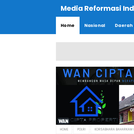
Media Reformasi Ind
Home
Nasional
Daerah
HOME
POLRI
KORSABHARA BAHARKAM PO