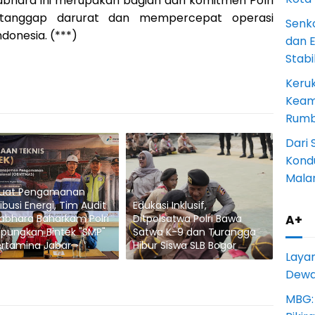
abhara ini merupakan bagian dari komitmen Polri
tanggap darurat dan mempercepat operasi
Senk
donesia. (***)
dan 
Stab
Keru
Keam
Rumba
Dari 
Kondu
Mala
kuat Pengamanan
ribusi Energi, Tim Audit
Edukasi Inklusif,
abhara Baharkam Polri
Ditpolsatwa Polri Bawa
A+
pungkan Bintek "SMP"
Satwa K-9 dan Turangga
ertamina Jabar
Hibur Siswa SLB Bogor
Laya
Dewan
MBG: