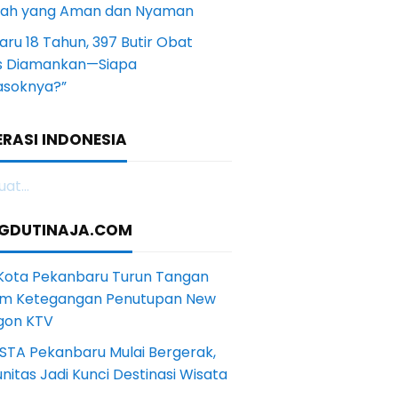
yah yang Aman dan Nyaman
aru 18 Tahun, 397 Butir Obat
s Diamankan—Siapa
soknya?”
RASI INDONESIA
at...
GDUTINAJA.COM
 Kota Pekanbaru Turun Tangan
m Ketegangan Penutupan New
gon KTV
STA Pekanbaru Mulai Bergerak,
itas Jadi Kunci Destinasi Wisata