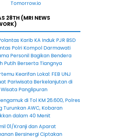
S 28TH (MRI NEWS
WORK)
Polantas Karib KA Induk PJR BSD
antas Polri Kompol Darmawati
ama Personil Bagikan Bendera
h Putih Berserta Tiangnya
rtemu Kearifan Lokal: FEB UNJ
at Pariwisata Berkelanjutan di
 Wisata Panglipuran
engamuk di Tol KM 26.600, Polres
ng Turunkan AWC, Kobaran
akkan dalam 40 Menit
il 01/Kranji dan Aparat
anan Bersinergi Ciptakan