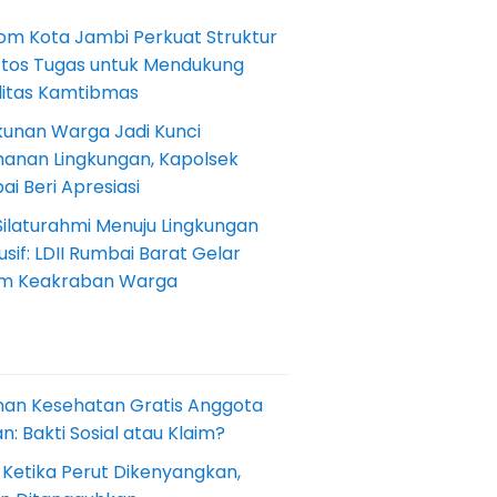
om Kota Jambi Perkuat Struktur
Etos Tugas untuk Mendukung
ilitas Kamtibmas
kunan Warga Jadi Kunci
anan Lingkungan, Kapolsek
i Beri Apresiasi
Silaturahmi Menuju Lingkungan
sif: LDII Rumbai Barat Gelar
m Keakraban Warga
nan Kesehatan Gratis Anggota
: Bakti Sosial atau Klaim?
 Ketika Perut Dikenyangkan,