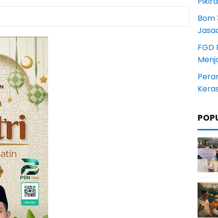
Pikir
Bom 3
Jasa
FGD 
Menj
Pera
Kera
POP