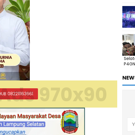
Sela
P4G
NEW
Ads 970x90
HUB 082211163661