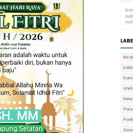
LABE
Biro
Edito
Kam
LifeS
New
Pari
Polit
Sosi