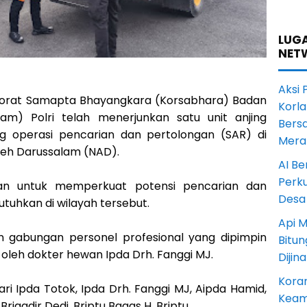
LUGA
NET
Aksi 
torat Samapta Bhayangkara (Korsabhara) Badan
Korl
m) Polri telah menerjunkan satu unit anjing
Bers
g operasi pencarian dan pertolongan (SAR) di
Mera
eh Darussalam (NAD).
AI Be
Perku
imkan untuk memperkuat potensi pencarian dan
Desa
uhkan di wilayah tersebut.
Api M
 gabungan personel profesional yang dipimpin
Bitu
oleh dokter hewan Ipda Drh. Fanggi MJ.
Dijin
Koram
ari Ipda Totok, Ipda Drh. Fanggi MJ, Aipda Hamid,
Keam
Brigadir Dedi, Briptu Bagas H, Briptu