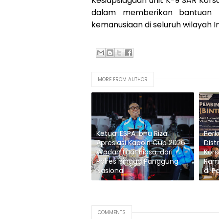
Kesiapsiagaan unit K-9 SAR Kors
dalam memberikan bantuan 
kemanusiaan di seluruh wilayah In
MORE FROM AUTHOR
Ketua IESPA Ibnu Riza
Per
Apresiasi Kapolri Cup 2026:
Dist
Wadah Luar Biasa, dari
Kors
Polres hingga Panggung
Ram
Nasional
di P
COMMENTS