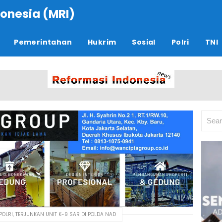
onesia (MRI)
Pemerintahan
Hukrim
Sosial
Polri
TNI
LRI, TERJUNKAN UNIT K-9 SAR DI POLDA NAD