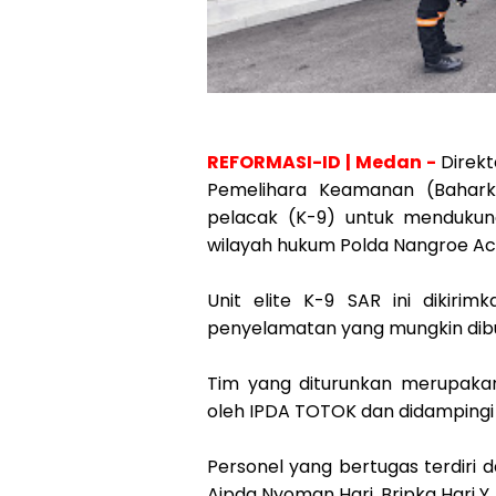
REFORMASI-ID | Medan -
Direk
Pemelihara Keamanan (Baharka
pelacak (K-9) untuk mendukun
wilayah hukum Polda Nangroe Ac
Unit elite K-9 SAR ini dikir
penyelamatan yang mungkin dibut
Tim yang diturunkan merupakan
oleh IPDA TOTOK dan didampingi 
Personel yang bertugas terdiri d
Aipda Nyoman Hari, Bripka Hari Y, 