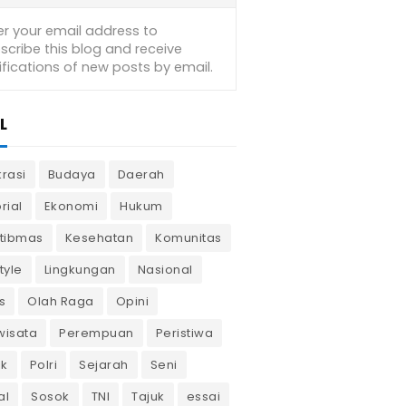
L
krasi
Budaya
Daerah
rial
Ekonomi
Hukum
tibmas
Kesehatan
Komunitas
tyle
Lingkungan
Nasional
s
Olah Raga
Opini
wisata
Perempuan
Peristiwa
ik
Polri
Sejarah
Seni
al
Sosok
TNI
Tajuk
essai