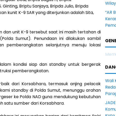
Wila
 Ginting, Briptu Sanjaya, Bripda Julio, Bripda
“AR B
kan kunit K-9 SAR yang diterjunkan adalah Sita,
Kera
Pema
m dan unit K-9 tersebut saat ini masih tertahan di
Polda Sumut). Penundaan ini dilakukan sambil
GENE
n pemberangkatan selanjutnya menuju lokasi
Memu
dalam kondisi siap dan standby untuk bergerak
DAN
truksi pemberangkatan.
Wali
baik dari Korsabhara, termasuk anjing pelacak
Reda
ni kami standby di Polda Sumut, menunggu arahan
Para
ergeser ke Polda NAD guna mendukung kebutuhan
JADE
lah satu sumber dari Korsabhara.
Komun
Kota