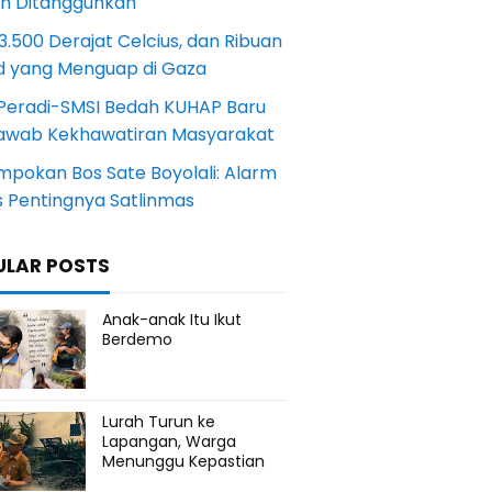
an Ditangguhkan
.500 Derajat Celcius, dan Ribuan
d yang Menguap di Gaza
Peradi-SMSI Bedah KUHAP Baru
awab Kekhawatiran Masyarakat
mpokan Bos Sate Boyolali: Alarm
s Pentingnya Satlinmas
ULAR POSTS
Anak-anak Itu Ikut
Berdemo
Lurah Turun ke
Lapangan, Warga
Menunggu Kepastian