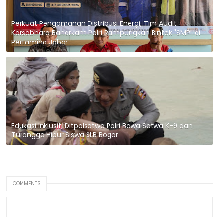
Perkuat Pengamanan Distribusi Energi, Tim Audit
Korsabhara Baharkam Polri Rampungkan Bintek "SMP" di
Pertamina Jabar
Edukasi Inklusif, Ditpolsatwa Polri Bawa Satwa K-9 dan
Turangga Hibur Siswa SLB Bogor
COMMENTS