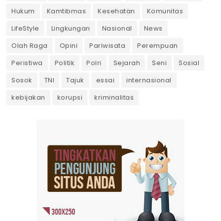
Hukum
Kamtibmas
Kesehatan
Komunitas
LifeStyle
Lingkungan
Nasional
News
Olah Raga
Opini
Pariwisata
Perempuan
Peristiwa
Politik
Polri
Sejarah
Seni
Sosial
Sosok
TNI
Tajuk
essai
internasional
kebijakan
korupsi
kriminalitas