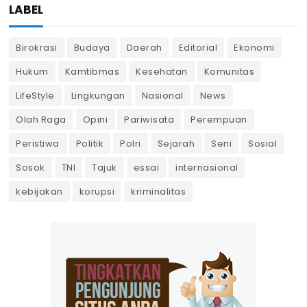
LABEL
Birokrasi
Budaya
Daerah
Editorial
Ekonomi
Hukum
Kamtibmas
Kesehatan
Komunitas
LifeStyle
Lingkungan
Nasional
News
Olah Raga
Opini
Pariwisata
Perempuan
Peristiwa
Politik
Polri
Sejarah
Seni
Sosial
Sosok
TNI
Tajuk
essai
internasional
kebijakan
korupsi
kriminalitas