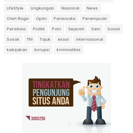
LifeStyle
Lingkungan
Nasional
News
Olah Raga
Opini
Pariwisata
Perempuan
Peristiwa
Politik
Polri
Sejarah
Seni
Sosial
Sosok
TNI
Tajuk
essai
internasional
kebijakan
korupsi
kriminalitas