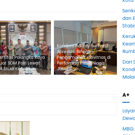
Kota
Senk
dan 
Stab
Keru
Keam
Kombes Pol Edy Sumardi
Rumba
Apresiasi Sinergi
ersitas Palangka Raya
Pengamanan Obvitnas di
Dari 
uat SDM Polri Lewat
Pertamina Patra Niaga
t Studi Kepolisian
Jabar
Kondu
Mala
A+
Laya
Dewan
MBG: