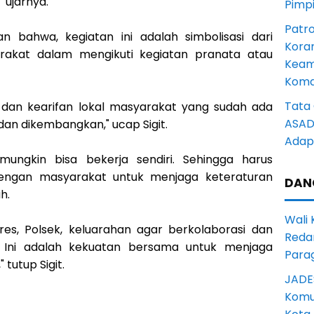
" ujarnya.
Pimp
Patro
n bahwa, kegiatan ini adalah simbolisasi dari
Kora
arakat dalam mengikuti kegiatan pranata atau
Keam
Komd
Tata 
 dan kearifan lokal masyarakat yang sudah ada
ASAD 
 dan dikembangkan," ucap Sigit.
Adapt
 mungkin bisa bekerja sendiri. Sehingga harus
 dengan masyarakat untuk menjaga keteraturan
DAN
ah.
Wali
res, Polsek, keluarahan agar berkolaborasi dan
Reda
. Ini adalah kekuatan bersama untuk menjaga
Para
tutup Sigit.
JADE
Komun