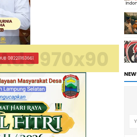
Indo
Ads 970x90
HUB 082211163661
NEW