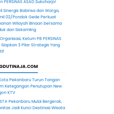
in PERSINAS ASAD Sukoharjo!
li Sinergis Babinsa dan Warga,
mil 02/Pondok Gede Perkuat
anan Wilayah Binaan bersama
uk dan Siskamling
Organisasi, Ketum PB PERSINAS
Siapkan 3 Pilar Strategis Yang
if
GDUTINAJA.COM
 Kota Pekanbaru Turun Tangan
m Ketegangan Penutupan New
gon KTV
STA Pekanbaru Mulai Bergerak,
itas Jadi Kunci Destinasi Wisata