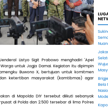
LUGA
NET
Sukin
Sema
Nuans
Jakar
Selat
 Jenderal Listyo Sigit Prabowo menghadiri 'Apel
Wuju
arga untuk Jogja Damai. Kegiatan itu dipimpin
Masy
 Hamengku Buwono X, bertujuan untuk komitmen
an ketertiban masyarakat (kamtibmas) agar
Brigj
Bela 
Nasi
akan di Mapolda DIY tersebut diikuti sebanyak
Mode
erpusat di Polda dan 2.500 tersebar di lima Polres
Kapol