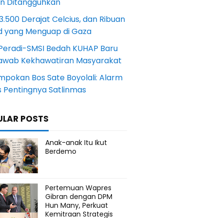
an Ditangguhkan
.500 Derajat Celcius, dan Ribuan
d yang Menguap di Gaza
Peradi-SMSI Bedah KUHAP Baru
awab Kekhawatiran Masyarakat
mpokan Bos Sate Boyolali: Alarm
s Pentingnya Satlinmas
ULAR POSTS
Anak-anak Itu Ikut
Berdemo
Pertemuan Wapres
Gibran dengan DPM
Hun Many, Perkuat
Kemitraan Strategis