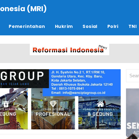
onesia (MRI)
Pemerintahan
Hukrim
Sosial
Polri
TNI