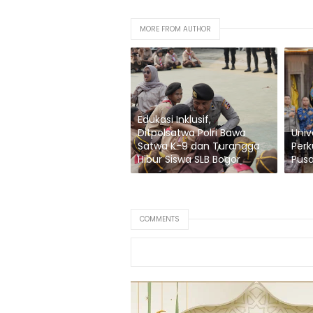
MORE FROM AUTHOR
Edukasi Inklusif,
Ditpolsatwa Polri Bawa
Univ
Satwa K-9 dan Turangga
Perk
Hibur Siswa SLB Bogor
Pusa
COMMENTS