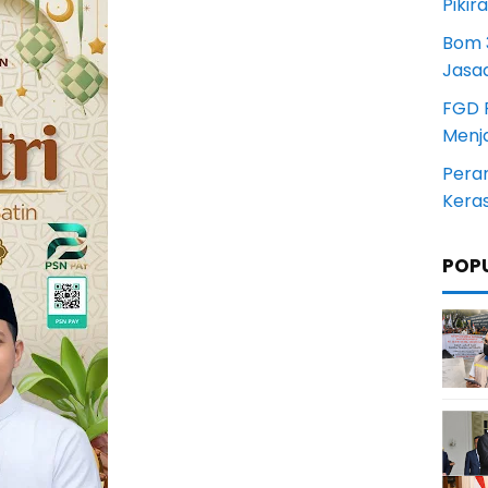
Pikir
Bom 3
Jasa
FGD 
Menj
Pera
Kera
POP