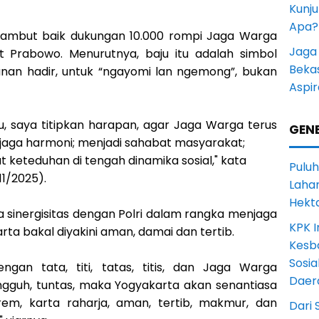
Kunju
Apa?
ambut baik dukungan 10.000 rompi Jaga Warga
Jaga 
git Prabowo. Menurutnya, baju itu adalah simbol
Beka
an hadir, untuk “ngayomi lan ngemong”, bukan
Aspi
u, saya titipkan harapan, agar Jaga Warga terus
GENE
aga harmoni; menjadi sahabat masyarakat;
 keteduhan di tengah dinamika sosial," kata
Puluh
11/2025).
Lahan
Hekt
 sinergisitas dengan Polri dalam rangka menjaga
KPK I
ta bakal diyakini aman, damai dan tertib.
Kesb
Sosia
dengan tata, titi, tatas, titis, dan Jaga Warga
Daer
gguh, tuntas, maka Yogyakarta akan senantiasa
rem, karta raharja, aman, tertib, makmur, dan
Dari 