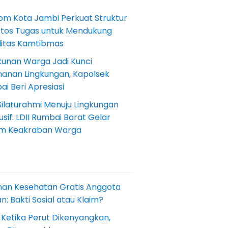
om Kota Jambi Perkuat Struktur
Etos Tugas untuk Mendukung
ilitas Kamtibmas
kunan Warga Jadi Kunci
anan Lingkungan, Kapolsek
i Beri Apresiasi
Silaturahmi Menuju Lingkungan
sif: LDII Rumbai Barat Gelar
m Keakraban Warga
nan Kesehatan Gratis Anggota
: Bakti Sosial atau Klaim?
 Ketika Perut Dikenyangkan,