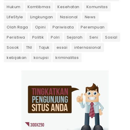
Hukum
Kamtibmas
Kesehatan
Komunitas
LifeStyle
Lingkungan
Nasional
News
Olah Raga
Opini
Pariwisata
Perempuan
Peristiwa
Politik
Polri
Sejarah
Seni
Sosial
Sosok
TNI
Tajuk
essai
internasional
kebijakan
korupsi
kriminalitas