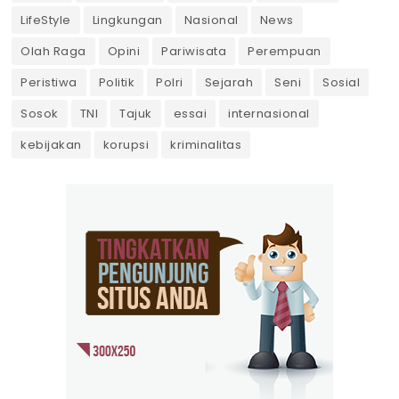
LifeStyle
Lingkungan
Nasional
News
Olah Raga
Opini
Pariwisata
Perempuan
Peristiwa
Politik
Polri
Sejarah
Seni
Sosial
Sosok
TNI
Tajuk
essai
internasional
kebijakan
korupsi
kriminalitas