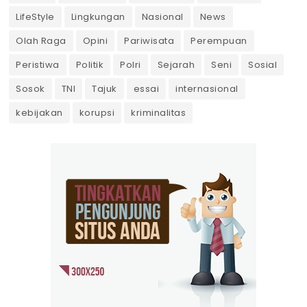
LifeStyle
Lingkungan
Nasional
News
Olah Raga
Opini
Pariwisata
Perempuan
Peristiwa
Politik
Polri
Sejarah
Seni
Sosial
Sosok
TNI
Tajuk
essai
internasional
kebijakan
korupsi
kriminalitas