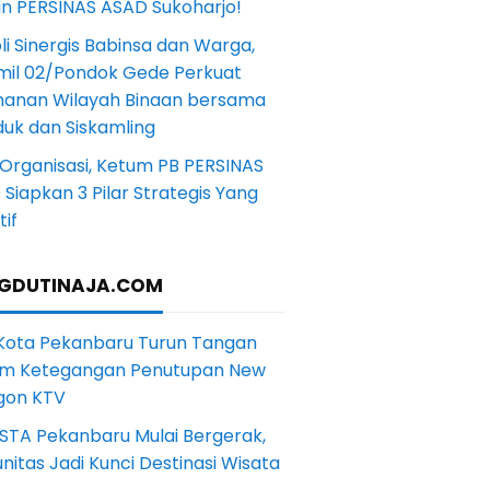
in PERSINAS ASAD Sukoharjo!
li Sinergis Babinsa dan Warga,
mil 02/Pondok Gede Perkuat
anan Wilayah Binaan bersama
uk dan Siskamling
Organisasi, Ketum PB PERSINAS
Siapkan 3 Pilar Strategis Yang
if
GDUTINAJA.COM
 Kota Pekanbaru Turun Tangan
m Ketegangan Penutupan New
gon KTV
STA Pekanbaru Mulai Bergerak,
itas Jadi Kunci Destinasi Wisata