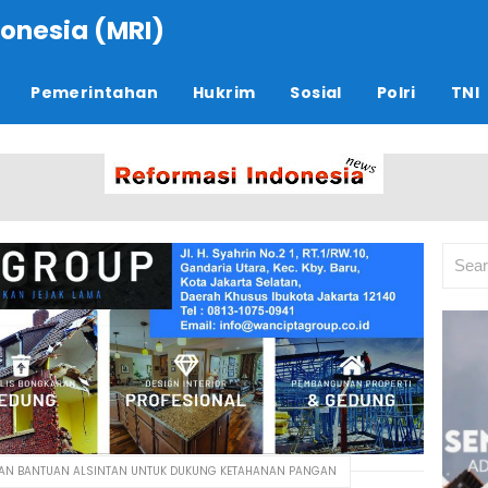
onesia (MRI)
Pemerintahan
Hukrim
Sosial
Polri
TNI
KAN BANTUAN ALSINTAN UNTUK DUKUNG KETAHANAN PANGAN