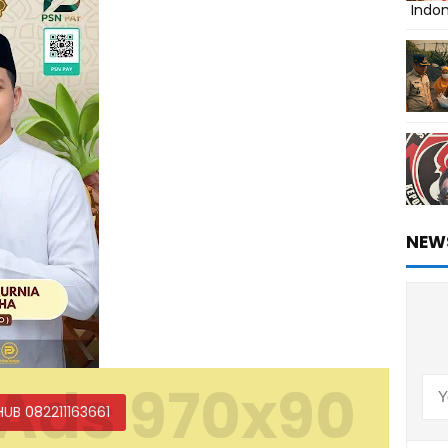
Indo
NEW
Ads 970x90
HUB 082211163661