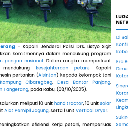
LUGA
NET
Di Ba
Konfl
erang
– Kapolri Jenderal Polisi Drs. Listyo Sigit
Kebe
njukkan komitmennya dalam mendukung program
n pangan nasional
. Dalam rangka memperkuat
Era B
mendukung
kesejahteraan petani
, Kapolri
Dimul
esin pertanian (
Alsintan
) kepada kelompok tani
Kota
Kampung Cibaregbeg
,
Desa Bantar Panjang
,
Siner
n Tangerang
, pada Rabu, (08/10/2025).
Koram
Keam
alurkan meliputi 10 unit
hand tractor
, 10 unit
solar
Ling
nit
Alat Pemipil Jagung
, serta 1 unit
Vertical Dryer
.
Sukin
eningkatkan efisiensi kerja petani, memperluas
Sema