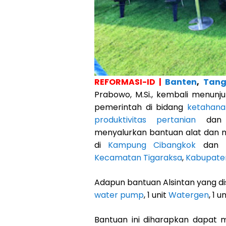
REFORMASI-ID |
Banten
,
Tang
Prabowo, M.Si., kembali menu
pemerintah di bidang
ketahana
produktivitas pertanian
dan 
menyalurkan bantuan alat dan m
di
Kampung Cibangkok
dan
Kecamatan Tigaraksa
,
Kabupate
Adapun bantuan Alsintan yang dis
water pump
, 1 unit
Watergen
, 1 u
Bantuan ini diharapkan dapat m