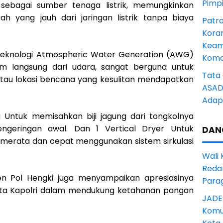
Pimp
ebagai sumber tenaga listrik, memungkinkan
h yang jauh dari jaringan listrik tanpa biaya
Patro
Kora
Keam
teknologi Atmospheric Water Generation (AWG)
Komd
 langsung dari udara, sangat berguna untuk
Tata 
tau lokasi bencana yang kesulitan mendapatkan
ASAD 
Adapt
 Untuk memisahkan biji jagung dari tongkolnya
ngeringan awal. Dan 1 Vertical Dryer Untuk
DAN
a merata dan cepat menggunakan sistem sirkulasi
Wali
Reda
jen Pol Hengki juga menyampaikan apresiasinya
Para
ata Kapolri dalam mendukung ketahanan pangan
JADE
Komun