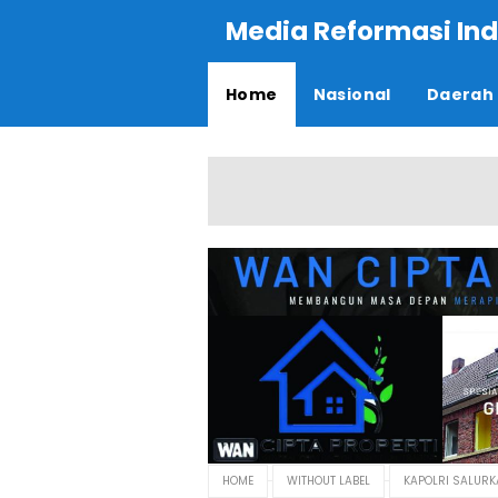
Media Reformasi Ind
Home
Nasional
Daerah
HOME
WITHOUT LABEL
KAPOLRI SALUR