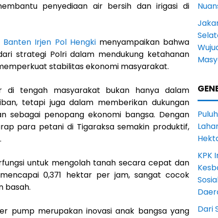
embantu penyediaan air bersih dan irigasi di
Nuans
Jakar
Selat
 Banten Irjen Pol Hengki
menyampaikan bahwa
Wuju
dari strategi Polri dalam mendukung ketahanan
Masy
memperkuat stabilitas ekonomi masyarakat.
GENE
dir di tengah masyarakat bukan hanya dalam
ban, tetapi juga dalam memberikan dukungan
Puluh
ian sebagai penopang ekonomi bangsa. Dengan
Lahan
arap para petani di Tigaraksa semakin produktif,
Hekt
.
KPK I
erfungsi untuk mengolah tanah secara cepat dan
Kesb
a mencapai 0,371 hektar per jam, sangat cocok
Sosia
n basah.
Daer
Dari 
water pump merupakan inovasi anak bangsa yang