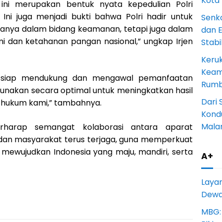
Kota
i ini merupakan bentuk nyata kepedulian Polri
 Ini juga menjadi bukti bahwa Polri hadir untuk
Senk
nya dalam bidang keamanan, tetapi juga dalam
dan 
 dan ketahanan pangan nasional,” ungkap Irjen
Stab
Keru
Keam
siap mendukung dan mengawal pemanfaatan
Rumba
igunakan secara optimal untuk meningkatkan hasil
Dari 
h hukum kami,” tambahnya.
Kondu
Mala
berharap semangat kolaborasi antara aparat
dan masyarakat terus terjaga, guna memperkuat
mewujudkan Indonesia yang maju, mandiri, serta
A+
Laya
Dewan
MBG: