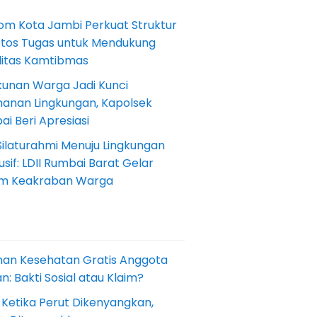
om Kota Jambi Perkuat Struktur
Etos Tugas untuk Mendukung
ilitas Kamtibmas
kunan Warga Jadi Kunci
anan Lingkungan, Kapolsek
i Beri Apresiasi
Silaturahmi Menuju Lingkungan
sif: LDII Rumbai Barat Gelar
m Keakraban Warga
nan Kesehatan Gratis Anggota
: Bakti Sosial atau Klaim?
 Ketika Perut Dikenyangkan,