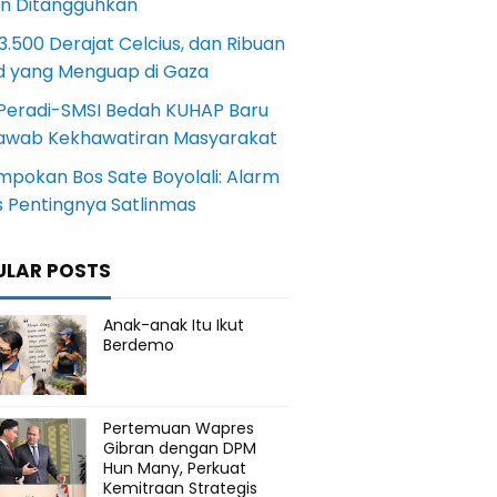
an Ditangguhkan
.500 Derajat Celcius, dan Ribuan
d yang Menguap di Gaza
Peradi-SMSI Bedah KUHAP Baru
awab Kekhawatiran Masyarakat
mpokan Bos Sate Boyolali: Alarm
s Pentingnya Satlinmas
ULAR POSTS
Anak-anak Itu Ikut
Berdemo
Pertemuan Wapres
Gibran dengan DPM
Hun Many, Perkuat
Kemitraan Strategis