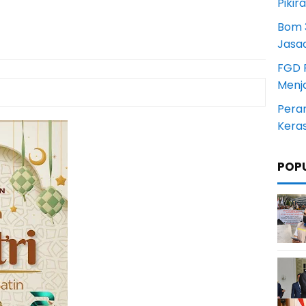
Pikir
Bom 3
Jasa
FGD 
Menj
Pera
Kera
POP