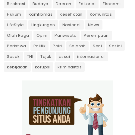
Birokrasi
Budaya
Daerah
Editorial
Ekonomi
Hukum
Kamtibmas
Kesehatan
Komunitas
LifeStyle
Lingkungan
Nasional
News
Olah Raga
Opini
Pariwisata
Perempuan
Peristiwa
Politik
Polri
Sejarah
Seni
Sosial
Sosok
TNI
Tajuk
essai
internasional
kebijakan
korupsi
kriminalitas