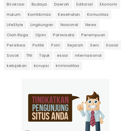
Birokrasi
Budaya
Daerah
Editorial
Ekonomi
Hukum
Kamtibmas
Kesehatan
Komunitas
LifeStyle
Lingkungan
Nasional
News
Olah Raga
Opini
Pariwisata
Perempuan
Peristiwa
Politik
Polri
Sejarah
Seni
Sosial
Sosok
TNI
Tajuk
essai
internasional
kebijakan
korupsi
kriminalitas