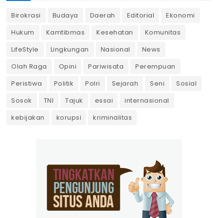
Birokrasi
Budaya
Daerah
Editorial
Ekonomi
Hukum
Kamtibmas
Kesehatan
Komunitas
LifeStyle
Lingkungan
Nasional
News
Olah Raga
Opini
Pariwisata
Perempuan
Peristiwa
Politik
Polri
Sejarah
Seni
Sosial
Sosok
TNI
Tajuk
essai
internasional
kebijakan
korupsi
kriminalitas