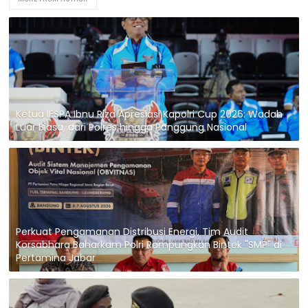
Ketua IESPA Ibnu Riza Apresiasi Kapolri Cup 2026: Wadah
Luar Biasa, dari Polres hingga Panggung Nasional
Perkuat Pengamanan Distribusi Energi, Tim Audit
Korsabhara Baharkam Polri Rampungkan Bintek "SMP" di
Pertamina Jabar