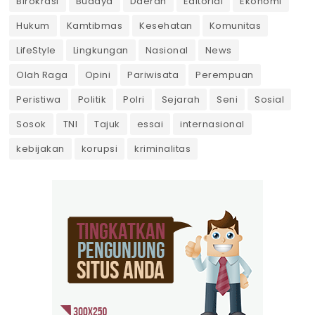
Birokrasi
Budaya
Daerah
Editorial
Ekonomi
Hukum
Kamtibmas
Kesehatan
Komunitas
LifeStyle
Lingkungan
Nasional
News
Olah Raga
Opini
Pariwisata
Perempuan
Peristiwa
Politik
Polri
Sejarah
Seni
Sosial
Sosok
TNI
Tajuk
essai
internasional
kebijakan
korupsi
kriminalitas