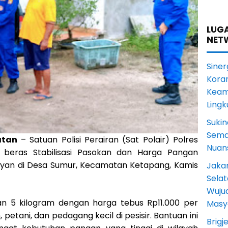
LUGA
NET
Siner
Koram
Keam
Ling
Sukin
Sema
atan
– Satuan Polisi Perairan (Sat Polair) Polres
Nuans
beras Stabilisasi Pasokan dan Harga Pangan
yan di Desa Sumur, Kecamatan Ketapang, Kamis
Jakar
Selat
Wuju
n 5 kilogram dengan harga tebus Rp11.000 per
Masy
 petani, dan pedagang kecil di pesisir. Bantuan ini
Brigj