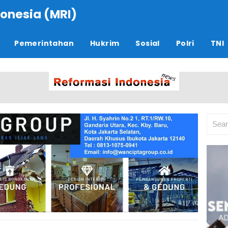
onesia (MRI)
Pemerintahan
Hukrim
Sosial
Polri
TNI