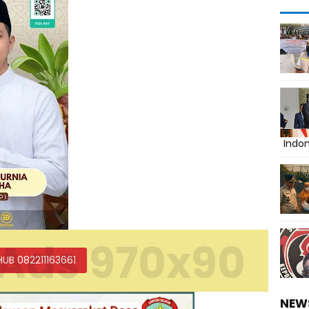
Indo
Ads 970x90
HUB 082211163661
NEW