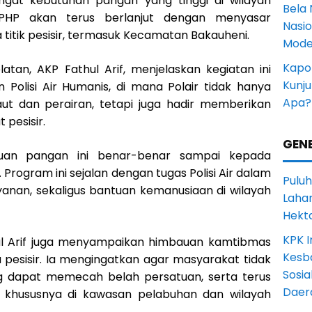
ngat kebutuhan pangan yang tinggi di wilayah
Bela 
SPHP akan terus berlanjut dengan menyasar
Nasi
titik pesisir, termasuk Kecamatan Bakauheni.
Mode
Kapol
atan, AKP Fathul Arif, menjelaskan kegiatan ini
Kunju
 Polisi Air Humanis, di mana Polair tidak hanya
Apa?
t dan perairan, tetapi juga hadir memberikan
 pesisir.
GENE
tuan pangan ini benar-benar sampai kepada
ogram ini sejalan dengan tugas Polisi Air dalam
Puluh
anan, sekaligus bantuan kemanusiaan di wilayah
Lahan
Hekt
KPK I
athul Arif juga menyampaikan himbauan kamtibmas
Kesb
pesisir. Ia mengingatkan agar masyarakat tidak
Sosia
ng dapat memecah belah persatuan, serta terus
Daer
 khususnya di kawasan pelabuhan dan wilayah