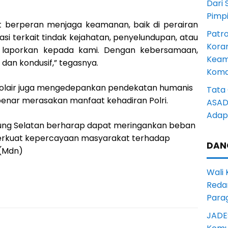
Dari 
Pimp
t berperan menjaga keamanan, baik di perairan
Patro
asi terkait tindak kejahatan, penyelundupan, atau
Kora
ra laporkan kepada kami. Dengan kebersamaan,
Keam
n dan kondusif,” tegasnya.
Komd
Polair juga mengedepankan pendekatan humanis
Tata 
benar merasakan manfaat kehadiran Polri.
ASAD 
Adapt
pung Selatan berharap dapat meringankan beban
erkuat kepercayaan masyarakat terhadap
DAN
. (Mdn)
Wali
Reda
Para
JADE