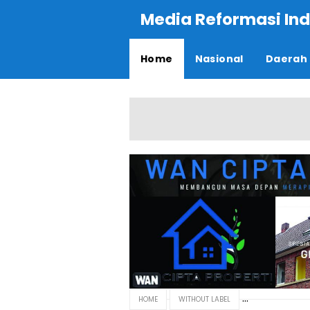
Media Reformasi Ind
Home
Nasional
Daerah
HOME
WITHOUT LABEL