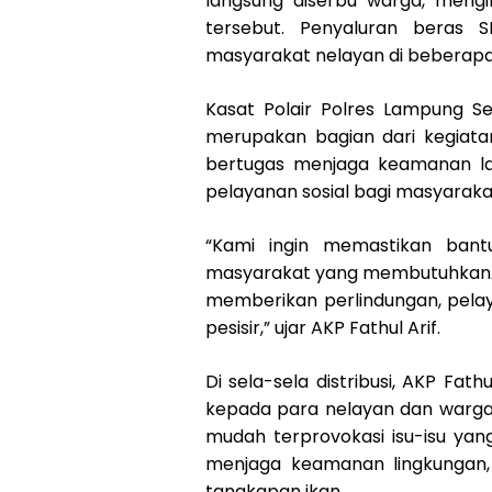
langsung diserbu warga, mengi
tersebut. Penyaluran beras 
masyarakat nelayan di beberapa 
Kasat Polair Polres Lampung Sel
merupakan bagian dari kegiatan
bertugas menjaga keamanan lau
pelayanan sosial bagi masyarakat
“Kami ingin memastikan ban
masyarakat yang membutuhkan. Pr
memberikan perlindungan, pelay
pesisir,” ujar AKP Fathul Arif.
Di sela-sela distribusi, AKP F
kepada para nelayan dan warga 
mudah terprovokasi isu-isu ya
menjaga keamanan lingkungan,
tangkapan ikan.