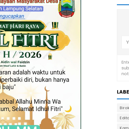
LABE
Biro
Edito
Kam