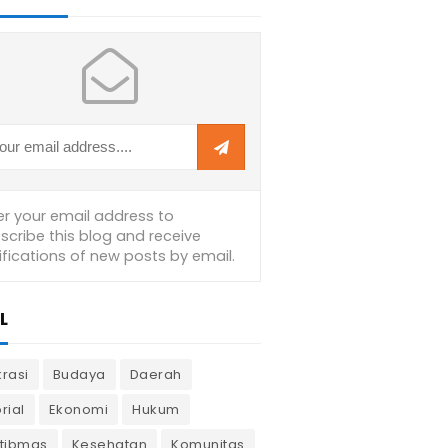
L
krasi
Budaya
Daerah
rial
Ekonomi
Hukum
tibmas
Kesehatan
Komunitas