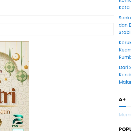
Komun
Kota
Senk
dan 
Stab
Keru
Keam
Rumba
Dari 
Kondu
Mala
A+
Memu
POP