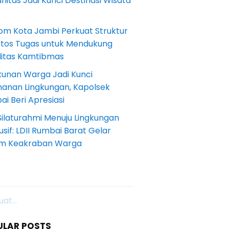
itas Jadi Kunci Destinasi Wisata
om Kota Jambi Perkuat Struktur
Etos Tugas untuk Mendukung
ilitas Kamtibmas
kunan Warga Jadi Kunci
anan Lingkungan, Kapolsek
i Beri Apresiasi
Silaturahmi Menuju Lingkungan
sif: LDII Rumbai Barat Gelar
m Keakraban Warga
at...
ULAR POSTS