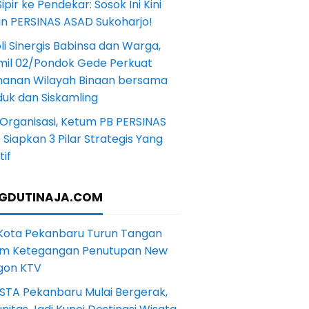
Sipir ke Pendekar: Sosok Ini Kini
in PERSINAS ASAD Sukoharjo!
li Sinergis Babinsa dan Warga,
mil 02/Pondok Gede Perkuat
anan Wilayah Binaan bersama
uk dan Siskamling
Organisasi, Ketum PB PERSINAS
Siapkan 3 Pilar Strategis Yang
if
GDUTINAJA.COM
 Kota Pekanbaru Turun Tangan
m Ketegangan Penutupan New
gon KTV
STA Pekanbaru Mulai Bergerak,