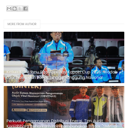
MORE FROM AUTHOR
Ketua IESPA Ibnu Riza Apresiasi Kapolri Cup 2026: Wadah
Luar Biasa, dari Polres hingga Panggung Nasional
Perkuat Pengamanan Distribusi Energi, Tim Audit
Korsabhara Baharkam Polri Rampungkan Bintek "SMP" di