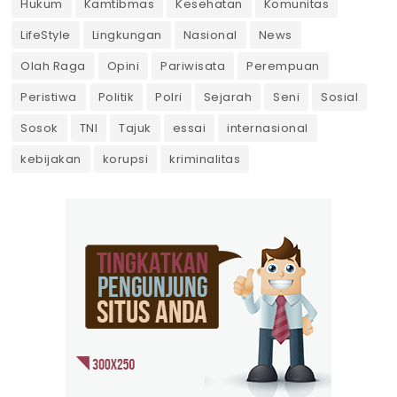
Hukum
Kamtibmas
Kesehatan
Komunitas
LifeStyle
Lingkungan
Nasional
News
Olah Raga
Opini
Pariwisata
Perempuan
Peristiwa
Politik
Polri
Sejarah
Seni
Sosial
Sosok
TNI
Tajuk
essai
internasional
kebijakan
korupsi
kriminalitas