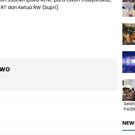
RT dan Ketua RW (Supri).
OWO
Sela
P4G
NEW