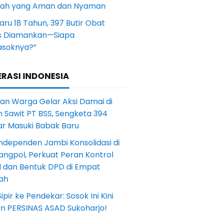
yah yang Aman dan Nyaman
aru 18 Tahun, 397 Butir Obat
s Diamankan—Siapa
soknya?”
RASI INDONESIA
an Warga Gelar Aksi Damai di
 Sawit PT BSS, Sengketa 394
ar Masuki Babak Baru
ndependen Jambi Konsolidasi di
angpol, Perkuat Peran Kontrol
l dan Bentuk DPD di Empat
ah
Sipir ke Pendekar: Sosok Ini Kini
in PERSINAS ASAD Sukoharjo!