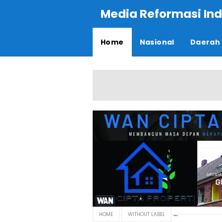
Media Reformasi Ind
Home
Nasional
Daerah
HOME
WITHOUT LABEL