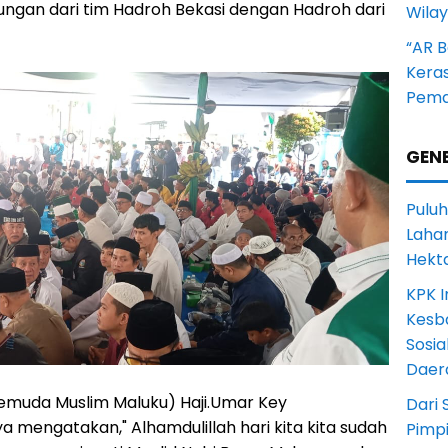
bungan dari tim Hadroh Bekasi dengan Hadroh dari
Wila
“AR B
Kera
Pema
GENE
Puluh
Lahan
Hekt
KPK I
Kesb
Sosia
Daer
muda Muslim Maluku) Haji.Umar Key
Dari 
mengatakan," Alhamdulillah hari kita kita sudah
Pimp