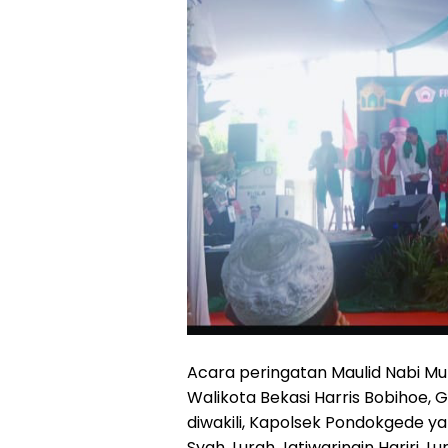
Acara peringatan Maulid Nabi M
Walikota Bekasi Harris Bobihoe, 
diwakili, Kapolsek Pondokgede y
Syah, Lurah Jatiwaringin Hariri,