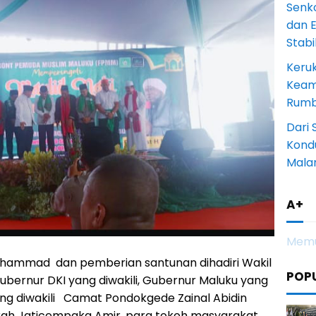
Senk
dan 
Stab
Keru
Keam
Rumba
Dari 
Kondu
Mala
A+
Memu
uhammad dan pemberian santunan dihadiri Wakil
POP
Gubernur DKI yang diwakili, Gubernur Maluku yang
ang diwakili Camat Pondokgede Zainal Abidin
 Lurah Jaticempaka Amir, para tokoh masyarakat,