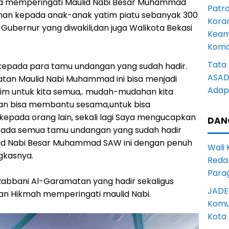
a memperingati Maulid Nabi Besar Muhammad
Patro
an kepada anak-anak yatim piatu sebanyak 300
Kora
r Gubernur yang diwakili,dan juga Walikota Bekasi
Keam
Komd
Tata 
 kepada para tamu undangan yang sudah hadir.
ASAD 
atan Maulid Nabi Muhammad ini bisa menjadi
Adapt
rohim untuk kita semua,. mudah-mudahan kita
dan bisa membantu sesama,untuk bisa
kepada orang lain, sekali lagi Saya mengucapkan
DAN
pada semua tamu undangan yang sudah hadir
id Nabi Besar Muhammad SAW ini dengan penuh
Wali
gkasnya.
Reda
Para
abbani Al-Garamatan yang hadir sekaligus
JADE
n Hikmah memperingati maulid Nabi.
Komun
Kota