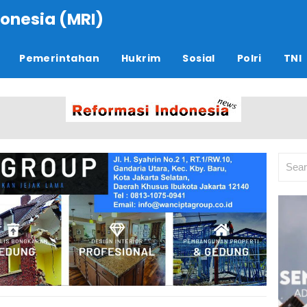
onesia (MRI)
Pemerintahan
Hukrim
Sosial
Polri
TNI