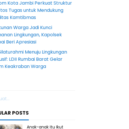
om Kota Jambi Perkuat Struktur
Etos Tugas untuk Mendukung
ilitas Kamtibmas
kunan Warga Jadi Kunci
anan Lingkungan, Kapolsek
i Beri Apresiasi
Silaturahmi Menuju Lingkungan
sif: LDII Rumbai Barat Gelar
m Keakraban Warga
at...
ULAR POSTS
Anak-anak Itu Ikut