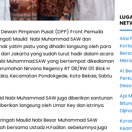
LUGA
NET
Dewan Pimpinan Pusat (DPP) Front Pemuda
Aksi 
ngati Maulid Nabi Muhammad SAW dan
Korl
 yatim piatu yang dihadiri langsung oleh para
Bers
 dari Jakarta yang sudah turut hadir dalam acara
Mera
Nabi Muhammad.SAW yang bertempat dikediaman
 Perumahan Nirvana Regency RT 08/RW 011 Blok H
AI Be
aka, Kecamatan Pondokgede, Kota Bekasi, Sabtu
Perku
Desa
Api M
id Nabi Muhammad SAW juga diberikan santunan
Bitu
berikan langsung oleh Umar Key dan istrinya.
Dijin
ingati Maulid Nabi Besar Muhammad SAW
Koram
mah bersama Ustadz.H.Fadlan. sebelumnya juga
Keam