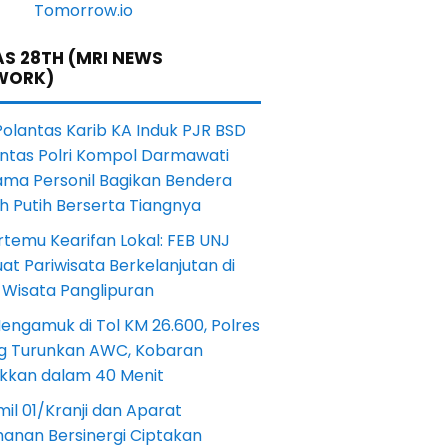
S 28TH (MRI NEWS
WORK)
Polantas Karib KA Induk PJR BSD
antas Polri Kompol Darmawati
ama Personil Bagikan Bendera
h Putih Berserta Tiangnya
rtemu Kearifan Lokal: FEB UNJ
at Pariwisata Berkelanjutan di
 Wisata Panglipuran
engamuk di Tol KM 26.600, Polres
ng Turunkan AWC, Kobaran
akkan dalam 40 Menit
il 01/Kranji dan Aparat
anan Bersinergi Ciptakan