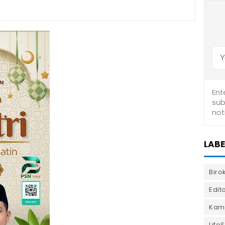
LABE
Biro
Edito
Kam
LifeS