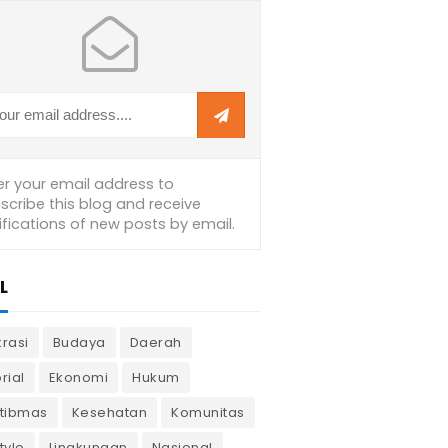
L
krasi
Budaya
Daerah
rial
Ekonomi
Hukum
tibmas
Kesehatan
Komunitas
tyle
Lingkungan
Nasional