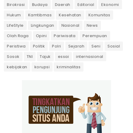
Birokrasi
Budaya
Daerah
Editorial
Ekonomi
Hukum
Kamtibmas
Kesehatan
Komunitas
LifeStyle
Lingkungan
Nasional
News
Olah Raga
Opini
Pariwisata
Perempuan
Peristiwa
Politik
Polri
Sejarah
Seni
Sosial
Sosok
TNI
Tajuk
essai
internasional
kebijakan
korupsi
kriminalitas