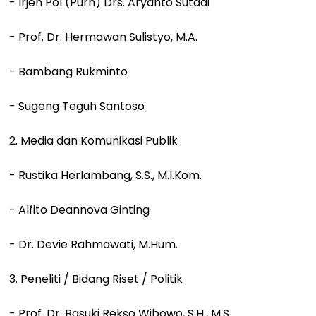
- Irjen Pol (Purn) Drs. Aryanto Sutadi
- Prof. Dr. Hermawan Sulistyo, M.A.
- Bambang Rukminto
- Sugeng Teguh Santoso
2. Media dan Komunikasi Publik
- Rustika Herlambang, S.S., M.I.Kom.
- Alfito Deannova Ginting
- Dr. Devie Rahmawati, M.Hum.
3. Peneliti / Bidang Riset / Politik
- Prof. Dr. Basuki Rekso Wibowo, S.H., M.S.