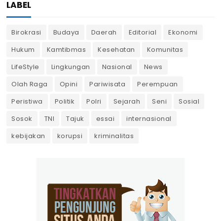
LABEL
Birokrasi
Budaya
Daerah
Editorial
Ekonomi
Hukum
Kamtibmas
Kesehatan
Komunitas
LifeStyle
Lingkungan
Nasional
News
Olah Raga
Opini
Pariwisata
Perempuan
Peristiwa
Politik
Polri
Sejarah
Seni
Sosial
Sosok
TNI
Tajuk
essai
internasional
kebijakan
korupsi
kriminalitas