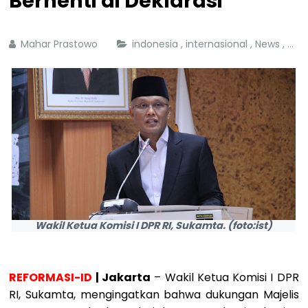
Berhenti di Deklarasi
Mahar Prastowo
indonesia
,
internasional
,
News
,
pal
Wakil Ketua Komisi I DPR RI, Sukamta. (foto:ist)
REFORMASI-ID
| Jakarta
– Wakil Ketua Komisi I DPR
RI, Sukamta, mengingatkan bahwa dukungan Majelis