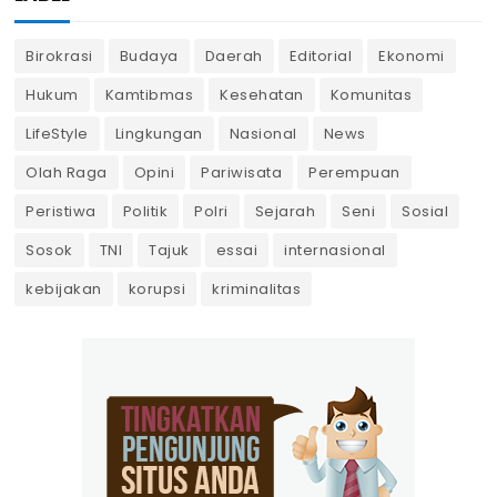
Birokrasi
Budaya
Daerah
Editorial
Ekonomi
Hukum
Kamtibmas
Kesehatan
Komunitas
LifeStyle
Lingkungan
Nasional
News
Olah Raga
Opini
Pariwisata
Perempuan
Peristiwa
Politik
Polri
Sejarah
Seni
Sosial
Sosok
TNI
Tajuk
essai
internasional
kebijakan
korupsi
kriminalitas