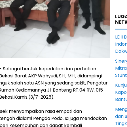
LUGA
NET
LDII 
Indon
Dak
Siner
Mitra
 - Sebagai bentuk kepedulian dan perhatian
Stun
ekasi Barat AKP Wahyudi, SH., MH., didampingi
guk salah satu ASN yang sedang sakit, Pengatur
Kunju
i Rumah Kediamannya Jl. Banteng RT.04 RW. 015
Kapol
a Bekasi.Kamis.(3/7-2025).
Bant
Meng
olsek menyampaikan rasa empati dan
dan S
tengah dialami Pengda Podo, Ia juga mendoakan
Ting
diberi kesembuhan dan dapat kembali