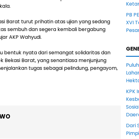
Ketan
kala.
PB P
i Barat turut prihatin atas ujian yang sedang
XVI 
ekas sembuh dan segera kembali bergabung
Pesa
jar AKP Wahyudi.
GENE
u bentuk nyata dari semangat solidaritas dan
k Bekasi Barat, yang senantiasa menjunjung
Puluh
 menjalankan tugas sebagai pelindung, pengayom,
Lahan
Hekt
KPK I
Kesb
Sosia
Daer
OWO
Dari 
Pimp