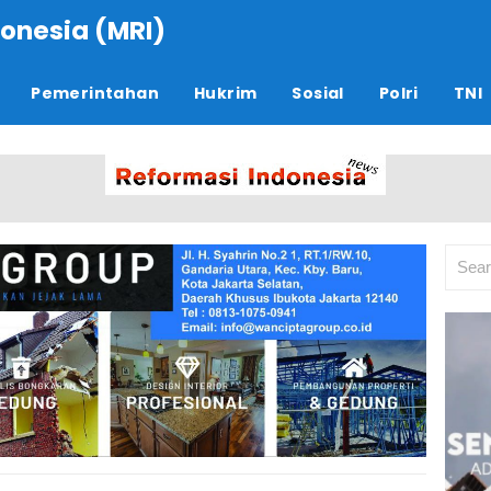
onesia (MRI)
Pemerintahan
Hukrim
Sosial
Polri
TNI