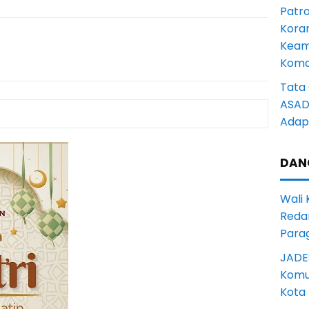
Patro
Kora
Keam
Komd
Tata 
ASAD 
Adapt
DAN
Wali
Reda
Para
JADE
Komun
Kota