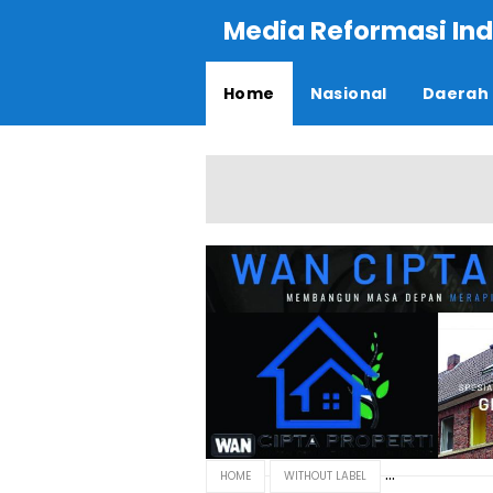
Media Reformasi Ind
Home
Nasional
Daerah
HOME
WITHOUT LABEL