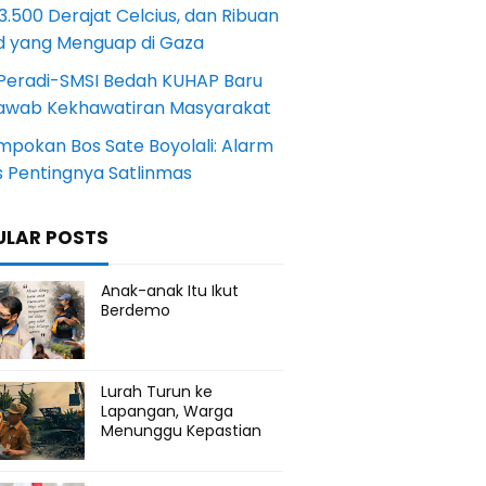
.500 Derajat Celcius, dan Ribuan
d yang Menguap di Gaza
Peradi-SMSI Bedah KUHAP Baru
awab Kekhawatiran Masyarakat
mpokan Bos Sate Boyolali: Alarm
s Pentingnya Satlinmas
ULAR POSTS
Anak-anak Itu Ikut
Berdemo
Lurah Turun ke
Lapangan, Warga
Menunggu Kepastian