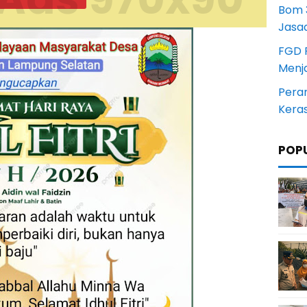
Bom 3
Jasa
FGD 
Menj
Pera
Kera
POP