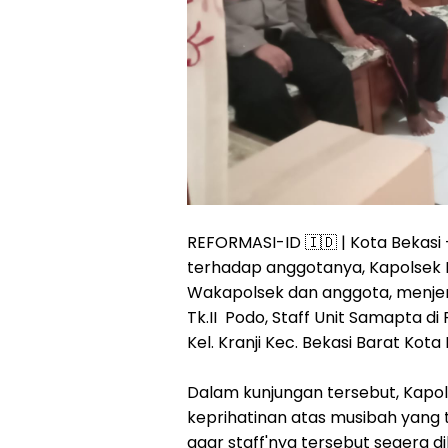
REFORMASI-ID 🇮🇩 | Kota Bekasi
terhadap anggotanya, Kapolsek B
Wakapolsek dan anggota, menjen
Tk.II Podo, Staff Unit Samapta d
Kel. Kranji Kec. Bekasi Barat Kot
Dalam kunjungan tersebut, Kap
keprihatinan atas musibah yang 
agar staff'nya tersebut segera 