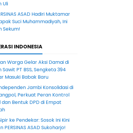
 Uli
ERSINAS ASAD Hadiri Muktamar
Tapak Suci Muhammadiyah, Ini
n Sekum!
RASI INDONESIA
an Warga Gelar Aksi Damai di
 Sawit PT BSS, Sengketa 394
ar Masuki Babak Baru
ndependen Jambi Konsolidasi di
angpol, Perkuat Peran Kontrol
l dan Bentuk DPD di Empat
ah
Sipir ke Pendekar: Sosok Ini Kini
in PERSINAS ASAD Sukoharjo!