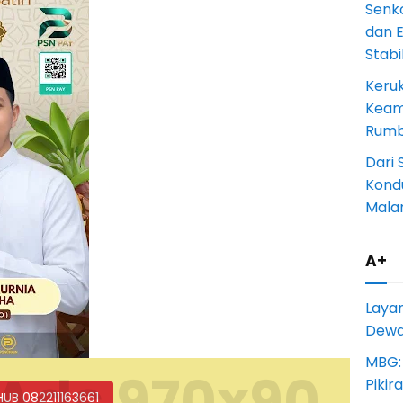
Senk
dan 
Stab
Keru
Keam
Rumba
Dari 
Kondu
Mala
A+
Laya
Dewan
MBG:
Ads 970x90
Pikir
HUB 082211163661