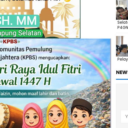
Sela
P4G
Pelay
NEW