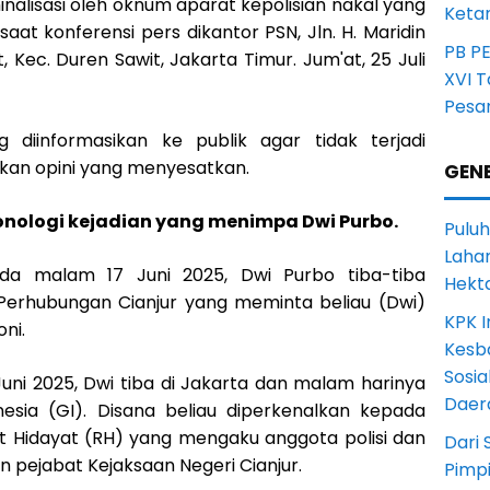
minalisasi oleh oknum aparat kepolisian nakal yang
Ketan
saat konferensi pers dikantor PSN, Jln. H. Maridin
PB P
, Kec. Duren Sawit, Jakarta Timur. Jum'at, 25 Juli
XVI 
Pesa
ng diinformasikan ke publik agar tidak terjadi
an opini yang menyesatkan.
GENE
nologi kejadian yang menimpa Dwi Purbo.
Puluh
Lahan
ada malam 17 Juni 2025, Dwi Purbo tiba-tiba
Hekt
Perhubungan Cianjur yang meminta beliau (Dwi)
KPK I
ni.
Kesb
Sosia
Juni 2025, Dwi tiba di Jakarta dan malam harinya
Daer
sia (GI). Disana beliau diperkenalkan kepada
Hidayat (RH) yang mengaku anggota polisi dan
Dari 
 pejabat Kejaksaan Negeri Cianjur.
Pimp