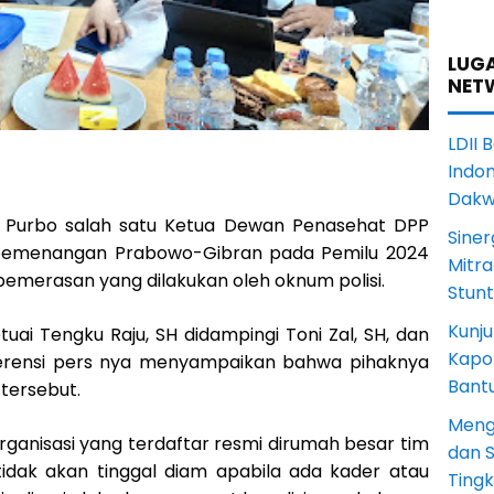
LUGA
NET
LDII 
Indon
Dak
 Purbo salah satu Ketua Dewan Penasehat DPP
Siner
m pemenangan Prabowo-Gibran pada Pemilu 2024
Mitra
emerasan yang dilakukan oleh oknum polisi.
Stun
Kunju
uai Tengku Raju, SH didampingi Toni Zal, SH, dan
Kapol
nferensi pers nya menyampaikan bahwa pihaknya
Bant
tersebut.
Meng
rganisasi yang terdaftar resmi dirumah besar tim
dan S
dak akan tinggal diam apabila ada kader atau
Ting