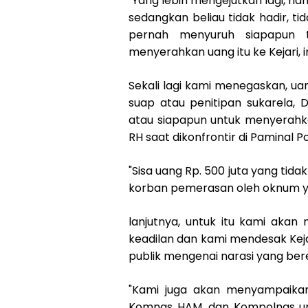
"Yang lebih mengejutkan lagi, n
sedangkan beliau tidak hadir, t
pernah menyuruh siapapun 
menyerahkan uang itu ke Kejari, i
Sekali lagi kami menegaskan, uan
suap atau penitipan sukarela,
atau siapapun untuk menyerahka
RH saat dikonfrontir di Paminal P
"Sisa uang Rp. 500 juta yang tida
korban pemerasan oleh oknum yan
lanjutnya, untuk itu kami akan
keadilan dan kami mendesak Keja
publik mengenai narasi yang ber
"Kami juga akan menyampaikan
Komnas HAM, dan Kompolnas un