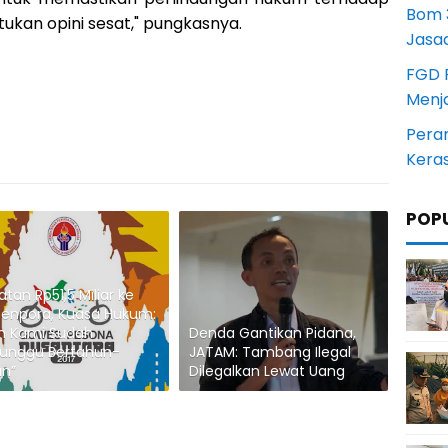
Bom 3
an opini sesat," pungkasnya.
Jasa
FGD 
Menj
Pera
Kera
POP
tan Rp51,5 Miliar ke
enpora, Kuasa Hukum:
en Kami Sudah
Denda Gantikan Pidana,
unggu Bertahun-
JATAM: Tambang Ilegal
un”
Dilegalkan Lewat Uang