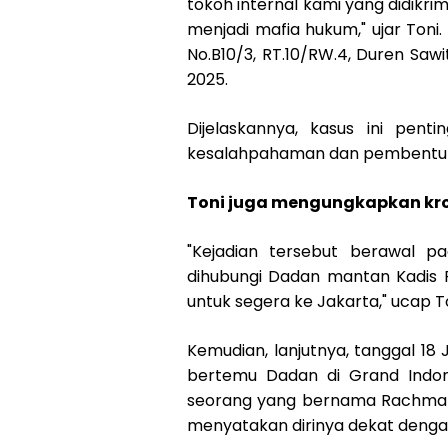
tokoh internal kami yang didikri
menjadi mafia hukum," ujar Toni. 
No.B10/3, RT.10/RW.4, Duren Sawit
2025.
Dijelaskannya, kasus ini penti
kesalahpahaman dan pembentuk
Toni juga mengungkapkan kro
"Kejadian tersebut berawal p
dihubungi Dadan mantan Kadis 
untuk segera ke Jakarta," ucap To
Kemudian, lanjutnya, tanggal 18 
bertemu Dadan di Grand Indone
seorang yang bernama Rachmat 
menyatakan dirinya dekat dengan