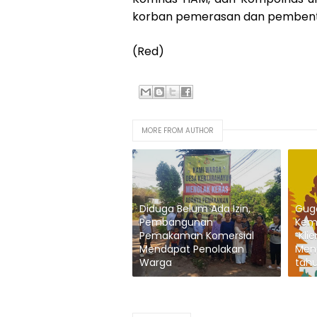
korban pemerasan dan pembentuk
(Red)
MORE FROM AUTHOR
Diduga Belum Ada Izin,
Guga
Pembangunan
Kem
Pemakaman Komersial
“Kli
Mendapat Penolakan
Men
Warga
tah