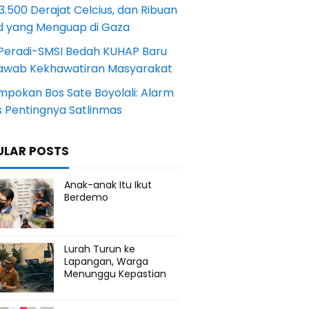
.500 Derajat Celcius, dan Ribuan
d yang Menguap di Gaza
Peradi-SMSI Bedah KUHAP Baru
awab Kekhawatiran Masyarakat
mpokan Bos Sate Boyolali: Alarm
s Pentingnya Satlinmas
ULAR POSTS
Anak-anak Itu Ikut
Berdemo
Lurah Turun ke
Lapangan, Warga
Menunggu Kepastian