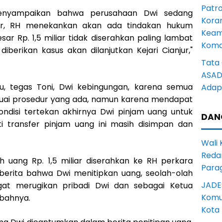
Patro
enyampaikan bahwa perusahaan Dwi sedang
Kora
ur, RH menekankan akan ada tindakan hukum
Keam
sar Rp. 1,5 miliar tidak diserahkan paling lambat
Komd
 diberikan kasus akan dilanjutkan Kejari Cianjur,"
Tata 
ASAD 
u, tegas Toni, Dwi kebingungan, karena semua
Adapt
suai prosedur yang ada, namun karena mendapat
disi tertekan akhirnya Dwi pinjam uang untuk
DAN
 transfer pinjam uang ini masih disimpan dan
Wali
Reda
lah uang Rp. 1,5 miliar diserahkan ke RH perkara
Para
berita bahwa Dwi menitipkan uang, seolah-olah
JADE
gat merugikan pribadi Dwi dan sebagai Ketua
Komun
bahnya.
Kota