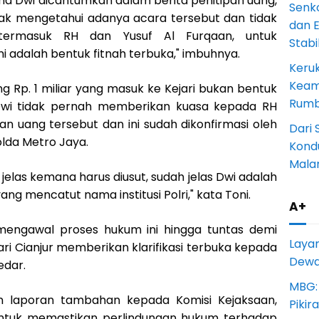
ama Dwi dicantumkan dalam berita penitipan uang,
Senk
idak mengetahui adanya acara tersebut dan tidak
dan 
termasuk RH dan Yusuf Al Furqaan, untuk
Stab
ni adalah bentuk fitnah terbuka," imbuhnya.
Keru
Keam
g Rp. 1 miliar yang masuk ke Kejari bukan bentuk
Rumba
 Dwi tidak pernah memberikan kuasa kepada RH
n uang tersebut dan ini sudah dikonfirmasi oleh
Dari 
olda Metro Jaya.
Kondu
Mala
k jelas kemana harus diusut, sudah jelas Dwi adalah
g mencatut nama institusi Polri," kata Toni.
A+
 mengawal proses hukum ini hingga tuntas demi
Laya
ri Cianjur memberikan klarifikasi terbuka kepada
Dewan
edar.
MBG:
 laporan tambahan kepada Komisi Kejaksaan,
Pikir
tuk memastikan perlindungan hukum terhadap