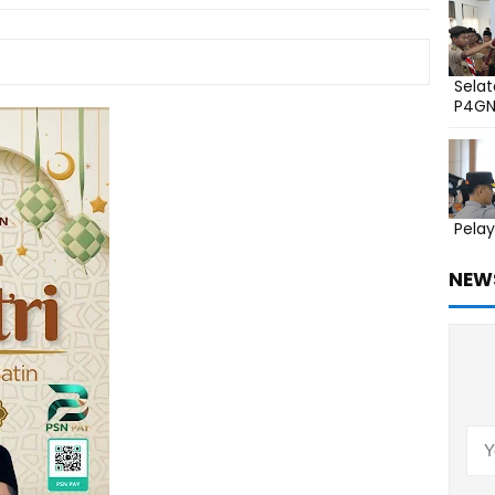
Sela
P4G
Pelay
NEW