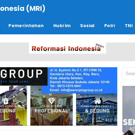
onesia (MRI)
Pemerintahan
Hukrim
Sosial
Polri
TNI