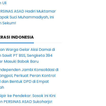
 Uli
ERSINAS ASAD Hadiri Muktamar
Tapak Suci Muhammadiyah, Ini
n Sekum!
RASI INDONESIA
an Warga Gelar Aksi Damai di
 Sawit PT BSS, Sengketa 394
ar Masuki Babak Baru
ndependen Jambi Konsolidasi di
angpol, Perkuat Peran Kontrol
l dan Bentuk DPD di Empat
ah
Sipir ke Pendekar: Sosok Ini Kini
in PERSINAS ASAD Sukoharjo!