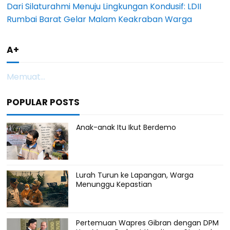
Dari Silaturahmi Menuju Lingkungan Kondusif: LDII
Rumbai Barat Gelar Malam Keakraban Warga
A+
Memuat...
POPULAR POSTS
Anak-anak Itu Ikut Berdemo
Lurah Turun ke Lapangan, Warga
Menunggu Kepastian
Pertemuan Wapres Gibran dengan DPM