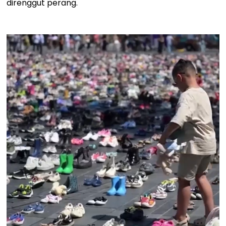
direnggut perang.