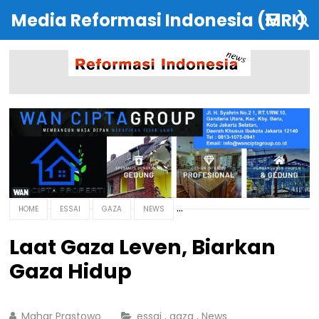
Media Reformasi Indonesia (MRI)
HOME
ESSAI
GAZA
NEWS
Laat Gaza Leven, Biarkan
Gaza Hidup
Mahar Prastowo
essai
,
gaza
,
News