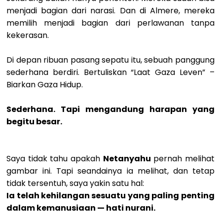
menjadi bagian dari narasi. Dan di Almere, mereka
memilih menjadi bagian dari perlawanan tanpa
kekerasan.
Di depan ribuan pasang sepatu itu, sebuah panggung
sederhana berdiri. Bertuliskan “Laat Gaza Leven” –
Biarkan Gaza Hidup.
Sederhana. Tapi mengandung harapan yang
begitu besar.
Saya tidak tahu apakah
Netanyahu
pernah melihat
gambar ini. Tapi seandainya ia melihat, dan tetap
tidak tersentuh, saya yakin satu hal:
Ia telah kehilangan sesuatu yang paling penting
dalam kemanusiaan — hati nurani.