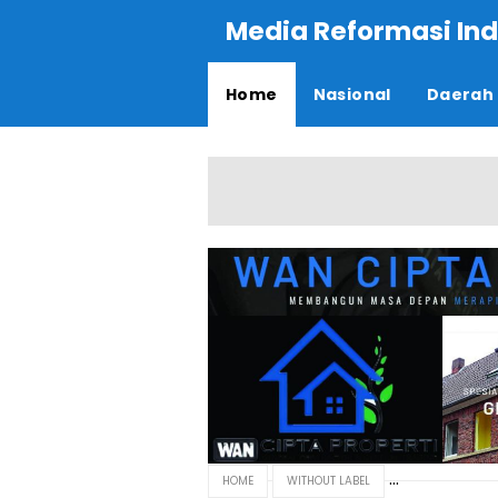
Media Reformasi Ind
Home
Nasional
Daerah
HOME
WITHOUT LABEL