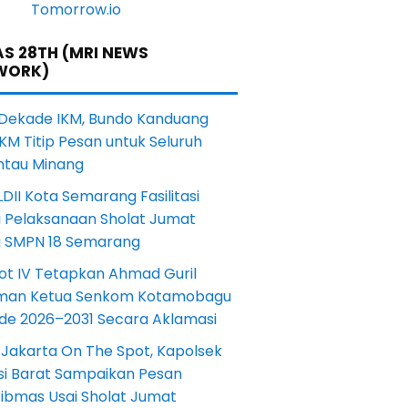
S 28TH (MRI NEWS
WORK)
 Dekade IKM, Bundo Kanduang
KM Titip Pesan untuk Seluruh
ntau Minang
DII Kota Semarang Fasilitasi
i Pelaksanaan Sholat Jumat
a SMPN 18 Semarang
ot IV Tetapkan Ahmad Guril
iman Ketua Senkom Kotamobagu
ode 2026–2031 Secara Aklamasi
 Jakarta On The Spot, Kapolsek
si Barat Sampaikan Pesan
ibmas Usai Sholat Jumat