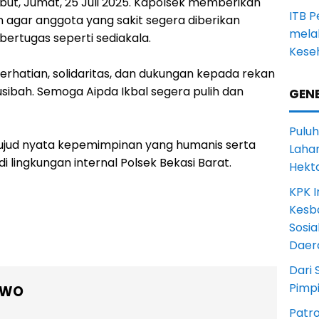
ut, Jumat, 25 Juli 2025. Kapolsek memberikan
ITB 
 agar anggota yang sakit segera diberikan
melal
ertugas seperti sediakala.
Keseh
erhatian, solidaritas, dan dukungan kepada rekan
ibah. Semoga Aipda Ikbal segera pulih dan
GENE
Puluh
 wujud nyata kepemimpinan yang humanis serta
Lahan
lingkungan internal Polsek Bekasi Barat.
Hekt
KPK I
Kesb
Sosia
Daer
Dari 
Pimp
OWO
Patro