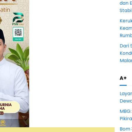
dan 
Stab
Keru
Keam
Rumba
Dari 
Kondu
Mala
A+
Laya
Dewan
MBG:
Pikir
Bom 3