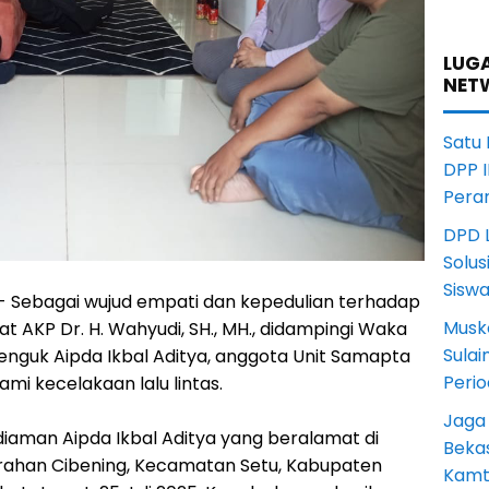
LUGA
NET
Satu
DPP I
Pera
DPD L
Solus
Sisw
 - Sebagai wujud empati dan kepedulian terhadap
Musk
t AKP Dr. H. Wahyudi, SH., MH., didampingi Waka
Sula
jenguk Aipda Ikbal Aditya, anggota Unit Samapta
Peri
mi kecelakaan lalu lintas.
Jaga
diaman Aipda Ikbal Aditya yang beralamat di
Beka
urahan Cibening, Kecamatan Setu, Kabupaten
Kamt