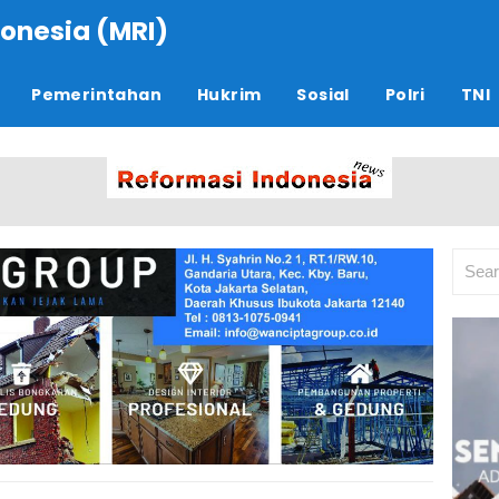
onesia (MRI)
Pemerintahan
Hukrim
Sosial
Polri
TNI