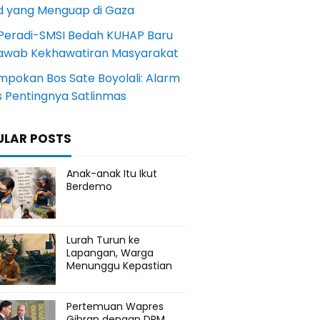
d yang Menguap di Gaza
Peradi-SMSI Bedah KUHAP Baru
awab Kekhawatiran Masyarakat
mpokan Bos Sate Boyolali: Alarm
s Pentingnya Satlinmas
ULAR POSTS
Anak-anak Itu Ikut
Berdemo
Lurah Turun ke
Lapangan, Warga
Menunggu Kepastian
Pertemuan Wapres
Gibran dengan DPM