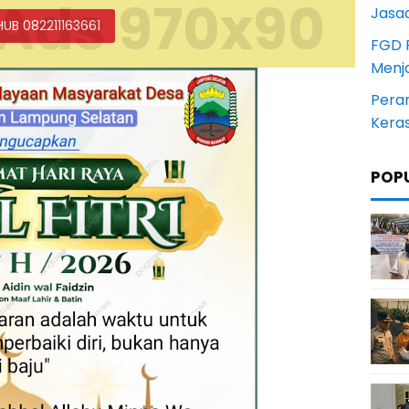
Ads 970x90
Jasa
HUB 082211163661
FGD 
Menj
Pera
Kera
POP