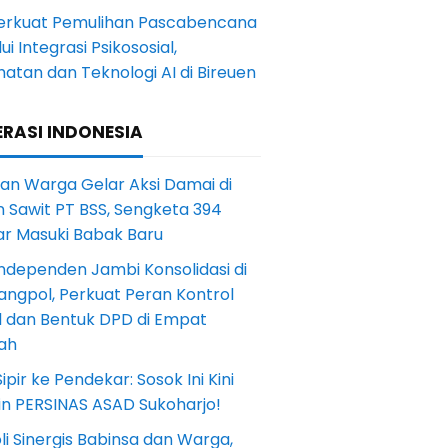
Perkuat Pemulihan Pascabencana
ui Integrasi Psikososial,
atan dan Teknologi AI di Bireuen
RASI INDONESIA
an Warga Gelar Aksi Damai di
 Sawit PT BSS, Sengketa 394
ar Masuki Babak Baru
ndependen Jambi Konsolidasi di
angpol, Perkuat Peran Kontrol
l dan Bentuk DPD di Empat
ah
Sipir ke Pendekar: Sosok Ini Kini
in PERSINAS ASAD Sukoharjo!
li Sinergis Babinsa dan Warga,