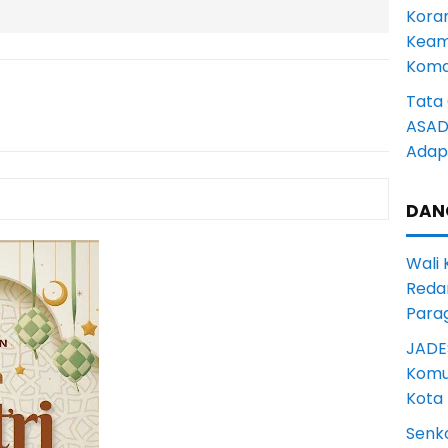
Kora
Keam
Komd
Tata 
ASAD 
Adapt
DAN
Wali
Reda
Para
JADE
Komun
Kota
Senk