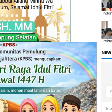
Indo
Pelay
NEW