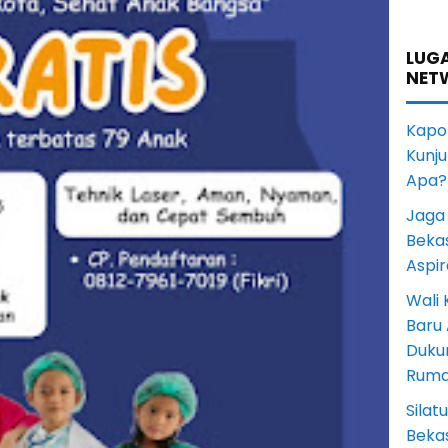
LUGA
NET
Kapol
Kunju
Apa?
Jaga 
Beka
Aspi
Wali
Baru
Duku
Rum
Sila
Bekas