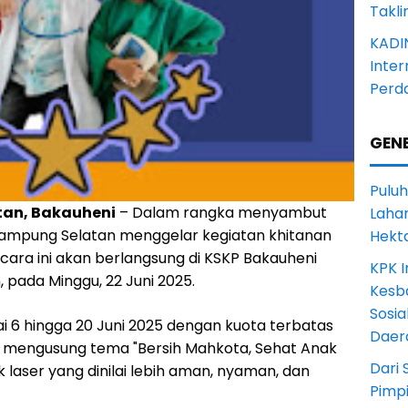
Takli
KADI
Inter
Perd
GENE
Puluh
an, Bakauheni
– Dalam rangka menyambut
Lahan
 Lampung Selatan menggelar kegiatan khitanan
Hekt
cara ini akan berlangsung di KSKP Bakauheni
KPK I
 pada Minggu, 22 Juni 2025.
Kesb
Sosia
i 6 hingga 20 Juni 2025 dengan kuota terbatas
Daer
ni mengusung tema "Bersih Mahkota, Sehat Anak
Dari 
laser yang dinilai lebih aman, nyaman, dan
Pimp