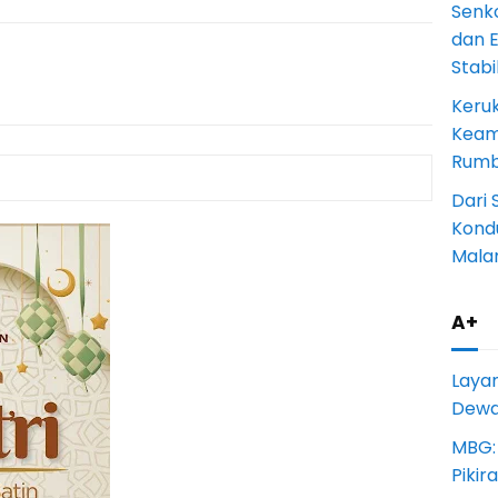
Senk
dan 
Stab
Keru
Keam
Rumba
Dari 
Kondu
Mala
A+
Laya
Dewan
MBG:
Pikir