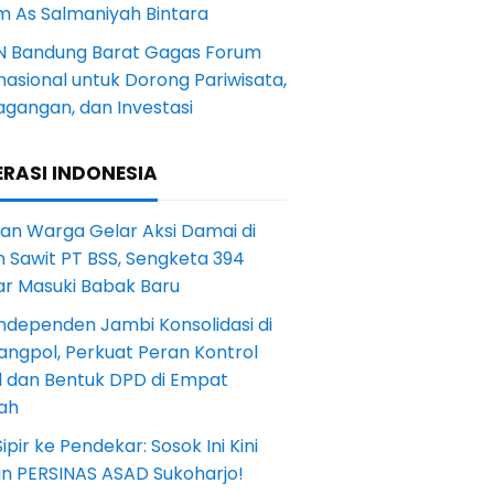
m As Salmaniyah Bintara
N Bandung Barat Gagas Forum
nasional untuk Dorong Pariwisata,
agangan, dan Investasi
RASI INDONESIA
an Warga Gelar Aksi Damai di
 Sawit PT BSS, Sengketa 394
ar Masuki Babak Baru
ndependen Jambi Konsolidasi di
angpol, Perkuat Peran Kontrol
l dan Bentuk DPD di Empat
ah
Sipir ke Pendekar: Sosok Ini Kini
in PERSINAS ASAD Sukoharjo!