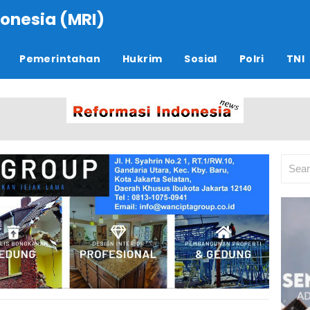
onesia (MRI)
Pemerintahan
Hukrim
Sosial
Polri
TNI