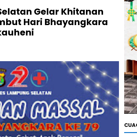
elatan Gelar Khitanan
ambut Hari Bhayangkara
kauheni
CUAC