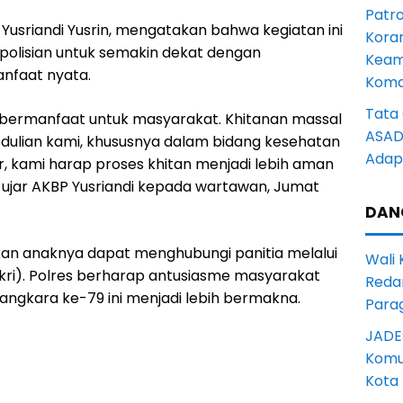
Patro
Yusriandi Yusrin, mengatakan bahwa kegiatan ini
Kora
polisian untuk semakin dekat dengan
Keam
nfaat nyata.
Komd
Tata 
an bermanfaat untuk masyarakat. Khitanan massal
ASAD 
pedulian kami, khususnya dalam bidang kesehatan
Adapt
, kami harap proses khitan menjadi lebih aman
” ujar AKBP Yusriandi kepada wartawan, Jumat
DAN
kan anaknya dapat menghubungi panitia melalui
Wali
kri). Polres berharap antusiasme masyarakat
Reda
ngkara ke-79 ini menjadi lebih bermakna.
Para
JADE
Komun
Kota