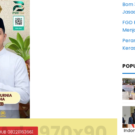
Bom 3
Jasa
FGD 
Menj
Pera
Kera
POP
Ads 970x90
Indo
HUB 082211163661