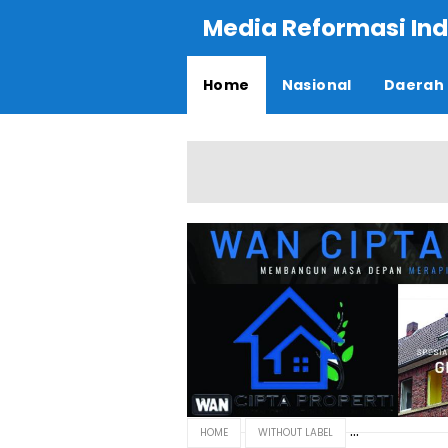
Media Reformasi Ind
Home
Nasional
Daerah
HOME
WITHOUT LABEL