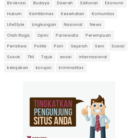
Birokrasi
Budaya
Daerah
Editorial
Ekonomi
Hukum
Kamtibmas
Kesehatan
Komunitas
LifeStyle
Lingkungan
Nasional
News
Olah Raga
Opini
Pariwisata
Perempuan
Peristiwa
Politik
Polri
Sejarah
Seni
Sosial
Sosok
TNI
Tajuk
essai
internasional
kebijakan
korupsi
kriminalitas