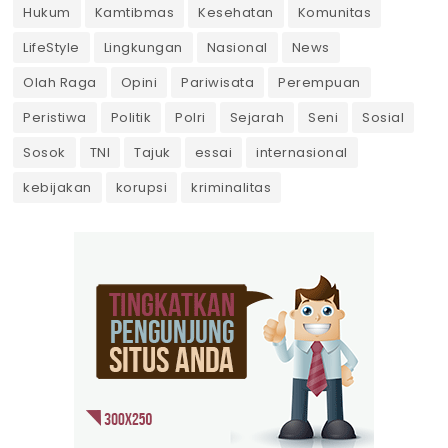
Hukum
Kamtibmas
Kesehatan
Komunitas
LifeStyle
Lingkungan
Nasional
News
Olah Raga
Opini
Pariwisata
Perempuan
Peristiwa
Politik
Polri
Sejarah
Seni
Sosial
Sosok
TNI
Tajuk
essai
internasional
kebijakan
korupsi
kriminalitas