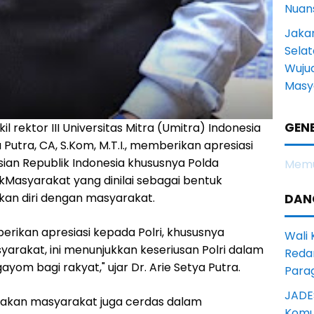
Nuans
Jakar
Selat
Wuju
Masy
GENE
il rektor III Universitas Mitra (Umitra) Indonesia
 Putra, CA, S.Kom, M.T.I., memberikan apresiasi
sian Republik Indonesia khususnya Polda
Memu
kMasyarakat yang dinilai sebagai bentuk
an diri dengan masyarakat.
DAN
rikan apresiasi kepada Polri, khususnya
Wali
yarakat, ini menunjukkan keseriusan Polri dalam
Reda
yom bagi rakyat," ujar Dr. Arie Setya Putra.
Para
JADE
gatakan masyarakat juga cerdas dalam
Komun