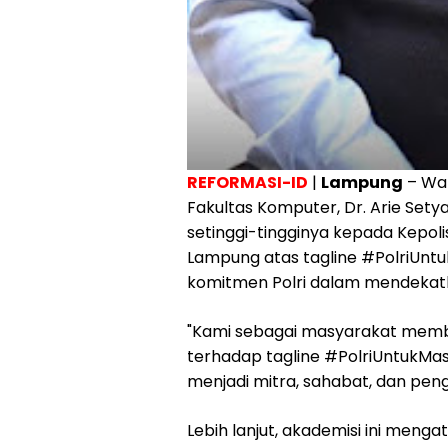
REFORMASI-ID
|
Lampung
– Wak
Fakultas Komputer, Dr. Arie Setya
setinggi-tingginya kepada Kepoli
Lampung atas tagline #PolriUntu
komitmen Polri dalam mendekatk
"Kami sebagai masyarakat membe
terhadap tagline #PolriUntukMas
menjadi mitra, sahabat, dan penga
Lebih lanjut, akademisi ini men