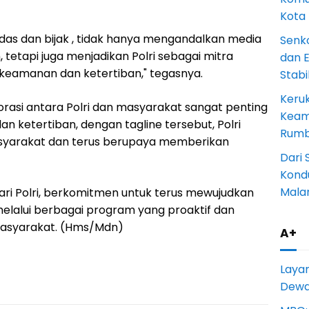
Kota
das dan bijak , tidak hanya mengandalkan media
Senk
 tetapi juga menjadikan Polri sebagai mitra
dan 
eamanan dan ketertiban," tegasnya.
Stab
Keru
si antara Polri dan masyarakat sangat penting
Keam
ketertiban, dengan tagline tersebut, Polri
Rumba
asyarakat dan terus berupaya memberikan
Dari 
Kondu
Mala
ri Polri, berkomitmen untuk terus mewujudkan
elalui berbagai program yang proaktif dan
masyarakat. (Hms/Mdn)
A+
Laya
Dewan