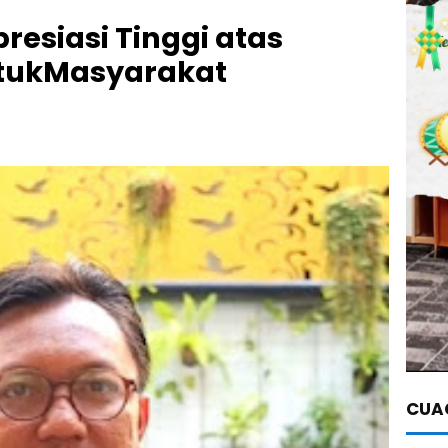
resiasi Tinggi atas
ntukMasyarakat
CUAC