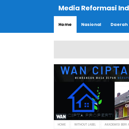
Media Reformasi Ind
Home
Nasional
Daerah
HOME
WITHOUT LABEL
AKADEMISI BERI