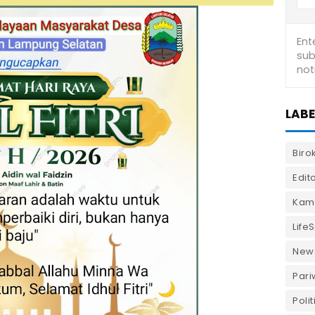
LABE
Biro
Edito
Kam
LifeS
New
Pari
Polit