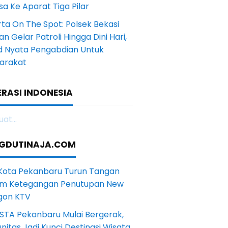
a Ke Aparat Tiga Pilar
ta On The Spot: Polsek Bekasi
an Gelar Patroli Hingga Dini Hari,
d Nyata Pengabdian Untuk
arakat
RASI INDONESIA
at...
GDUTINAJA.COM
 Kota Pekanbaru Turun Tangan
m Ketegangan Penutupan New
gon KTV
STA Pekanbaru Mulai Bergerak,
itas Jadi Kunci Destinasi Wisata