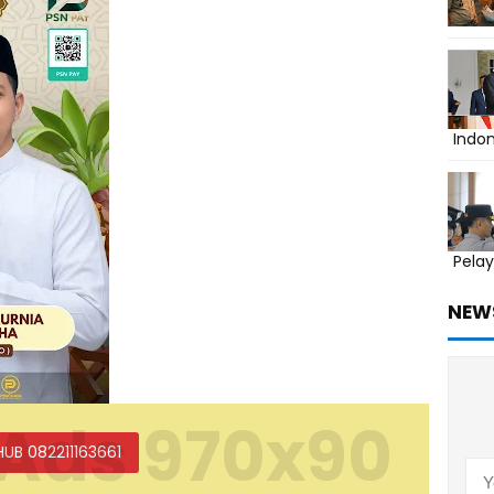
Indo
Pelay
NEW
Ads 970x90
HUB 082211163661