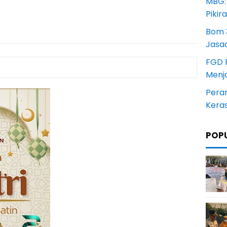
MBG:
Pikir
Bom 3
Jasa
FGD 
Menj
Pera
Kera
POP