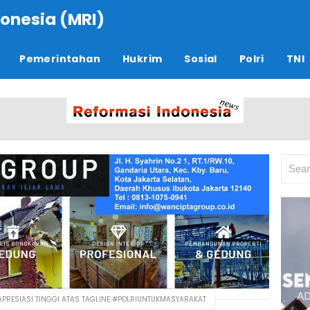
onesia (MRI)
Pemerintahan
Hukrim
Sosial
Polri
TNI
 APRESIASI TINGGI ATAS TAGLINE #POLRIUNTUKMASYARAKAT