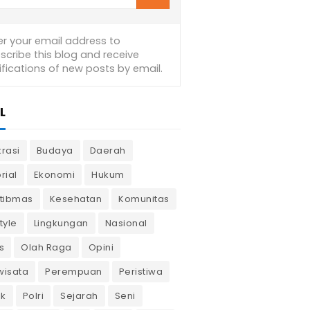
L
krasi
Budaya
Daerah
rial
Ekonomi
Hukum
tibmas
Kesehatan
Komunitas
tyle
Lingkungan
Nasional
s
Olah Raga
Opini
wisata
Perempuan
Peristiwa
ik
Polri
Sejarah
Seni