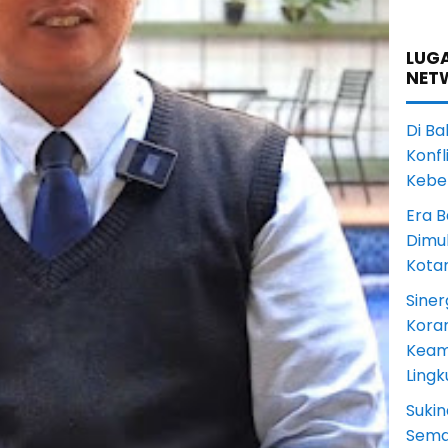
LUGA
NET
Di Ba
Konfl
Kebe
Era B
Dimul
Kota
Siner
Koram
Keam
Ling
Sukin
Sema