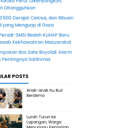
 Ketika Perut Dikenyangkan,
an Ditangguhkan
.500 Derajat Celcius, dan Ribuan
d yang Menguap di Gaza
Peradi-SMSI Bedah KUHAP Baru
awab Kekhawatiran Masyarakat
mpokan Bos Sate Boyolali: Alarm
s Pentingnya Satlinmas
ULAR POSTS
Anak-anak Itu Ikut
Berdemo
Lurah Turun ke
Lapangan, Warga
Menunggu Kepastian