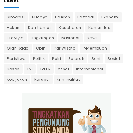
LABEL
Birokrasi
Budaya
Daerah
Editorial
Ekonomi
Hukum
Kamtibmas
Kesehatan
Komunitas
LifeStyle
Lingkungan
Nasional
News
Olah Raga
Opini
Pariwisata
Perempuan
Peristiwa
Politik
Polri
Sejarah
Seni
Sosial
Sosok
TNI
Tajuk
essai
internasional
kebijakan
korupsi
kriminalitas