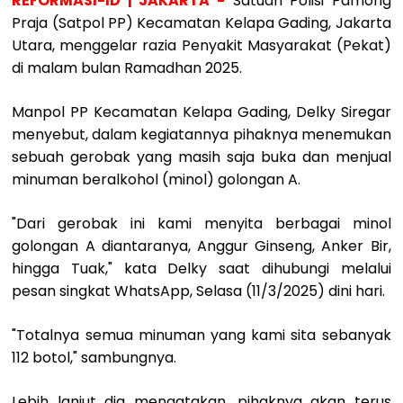
REFORMASI-ID | JAKARTA -
Satuan Polisi Pamong
Praja (Satpol PP) Kecamatan Kelapa Gading, Jakarta
Utara, menggelar razia Penyakit Masyarakat (Pekat)
di malam bulan Ramadhan 2025.
Manpol PP Kecamatan Kelapa Gading, Delky Siregar
menyebut, dalam kegiatannya pihaknya menemukan
sebuah gerobak yang masih saja buka dan menjual
minuman beralkohol (minol) golongan A.
"Dari gerobak ini kami menyita berbagai minol
golongan A diantaranya, Anggur Ginseng, Anker Bir,
hingga Tuak," kata Delky saat dihubungi melalui
pesan singkat WhatsApp, Selasa (11/3/2025) dini hari.
"Totalnya semua minuman yang kami sita sebanyak
112 botol," sambungnya.
Lebih lanjut dia mengatakan, pihaknya akan terus