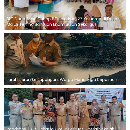
BLT Dana Desa Tahap II Disalurkan, 27 Keluarga di Desa
Maluli Terima Bantuan Enam Bulan Sekaligus
Lurah Turun ke Lapangan, Warga Menunggu Kepastian
Roadshow FKKS Jakarta Timur Perkuat Sinergi Sekolah,