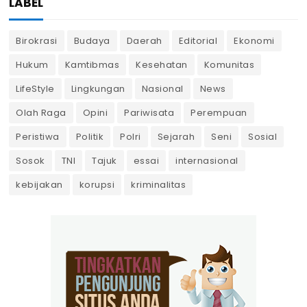
LABEL
Birokrasi
Budaya
Daerah
Editorial
Ekonomi
Hukum
Kamtibmas
Kesehatan
Komunitas
LifeStyle
Lingkungan
Nasional
News
Olah Raga
Opini
Pariwisata
Perempuan
Peristiwa
Politik
Polri
Sejarah
Seni
Sosial
Sosok
TNI
Tajuk
essai
internasional
kebijakan
korupsi
kriminalitas