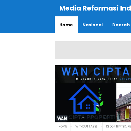
Media Reformasi Ind
Home
Nasional
Daerah
HOME
WITHOUT LABEL
KEDOK BIMTEK, 