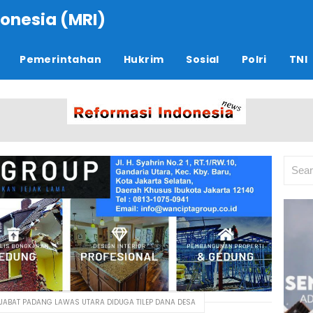
onesia (MRI)
Pemerintahan
Hukrim
Sosial
Polri
TNI
PEJABAT PADANG LAWAS UTARA DIDUGA TILEP DANA DESA