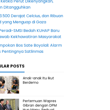
 Ketika Perut Dikenyangkan,
an Ditangguhkan
.500 Derajat Celcius, dan Ribuan
d yang Menguap di Gaza
Peradi-SMSI Bedah KUHAP Baru
awab Kekhawatiran Masyarakat
mpokan Bos Sate Boyolali: Alarm
s Pentingnya Satlinmas
ULAR POSTS
Anak-anak Itu Ikut
Berdemo
Pertemuan Wapres
Gibran dengan DPM
Hun Many, Perkuat