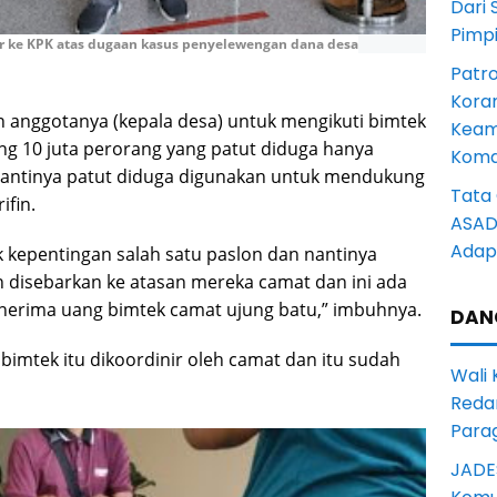
Dari 
Pimp
or ke KPK atas dugaan kasus penyelewengan dana desa
Patro
Kora
n anggotanya (kepala desa) untuk mengikuti bimtek
Keam
g 10 juta perorang yang patut diduga hanya
Komd
antinya patut diduga digunakan untuk mendukung
Tata 
ifin.
ASAD 
Adapt
 kepentingan salah satu paslon dan nantinya
 disebarkan ke atasan mereka camat dan ini ada
nerima uang bimtek camat ujung batu,” imbuhnya.
DAN
imtek itu dikoordinir oleh camat dan itu sudah
Wali
Reda
Para
JADE