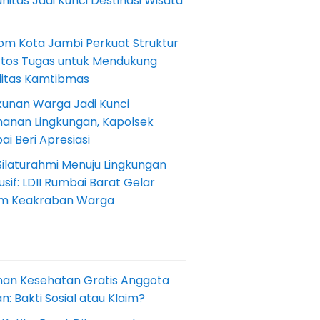
itas Jadi Kunci Destinasi Wisata
om Kota Jambi Perkuat Struktur
Etos Tugas untuk Mendukung
ilitas Kamtibmas
kunan Warga Jadi Kunci
anan Lingkungan, Kapolsek
i Beri Apresiasi
Silaturahmi Menuju Lingkungan
sif: LDII Rumbai Barat Gelar
m Keakraban Warga
nan Kesehatan Gratis Anggota
: Bakti Sosial atau Klaim?