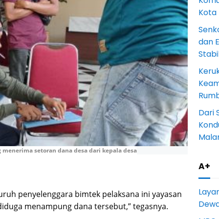
Komun
Kota
Senk
dan 
Stab
Keru
Keam
Rumba
Dari 
Kondu
Mala
 menerima setoran dana desa dari kepala desa
A+
Laya
uruh penyelenggara bimtek pelaksana ini yayasan
Dewan
 diduga menampung dana tersebut,” tegasnya.