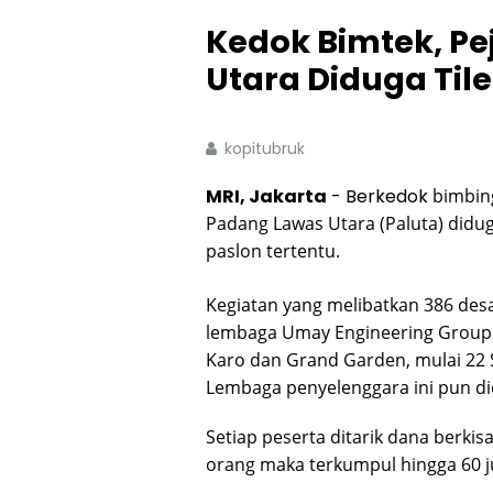
Kedok Bimtek, P
Utara Diduga Til
kopitubruk
MRI, Jakarta
- Berkedok
bimbing
Padang Lawas Utara (Paluta) didu
paslon tertentu.
Kegiatan yang melibatkan 386 desa
lembaga Umay Engineering Group d
Karo dan Grand Garden, mulai 22
Lembaga penyelenggara ini pun d
Setiap peserta ditarik dana berkis
orang maka terkumpul hingga 60 j