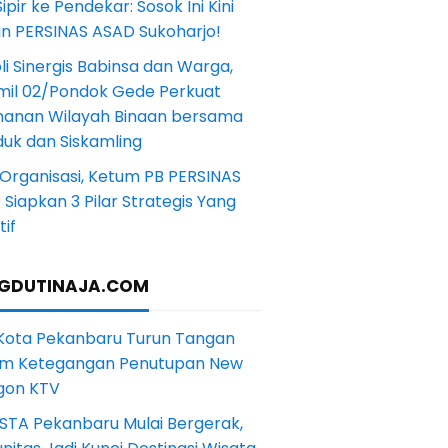
Sipir ke Pendekar: Sosok Ini Kini
in PERSINAS ASAD Sukoharjo!
li Sinergis Babinsa dan Warga,
mil 02/Pondok Gede Perkuat
anan Wilayah Binaan bersama
uk dan Siskamling
Organisasi, Ketum PB PERSINAS
Siapkan 3 Pilar Strategis Yang
if
GDUTINAJA.COM
 Kota Pekanbaru Turun Tangan
m Ketegangan Penutupan New
gon KTV
STA Pekanbaru Mulai Bergerak,