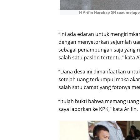
H Arifin Harahap SH saat melap
“Ini ada edaran untuk mengirimka
dengan menyetorkan sejumlah uan
sebagai penampungan saja yang n
salah satu paslon tertentu,” kata Ar
“Dana desa ini dimanfaatkan untuk
setelah uang terkumpul maka akan
salah satu camat yang fotonya me
“Itulah bukti bahwa memang uang b
saya laporkan ke KPK,” kata Arifin.