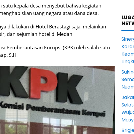
ah satu kepala desa menyebut bahwa kegiatan
k menghabiskan uang negara atau dana desa.
LUGA
NET
ya dilakukan di Hotel Berastagi saja, melainkan
ir, dan sejumlah hotel di Medan.
Siner
Koram
isi Pemberantasan Korupsi (KPK) oleh salah satu
Keam
ap, S.H.
Ling
Sukin
Sema
Nuans
Jakar
Selat
Wuju
Masy
Brigj