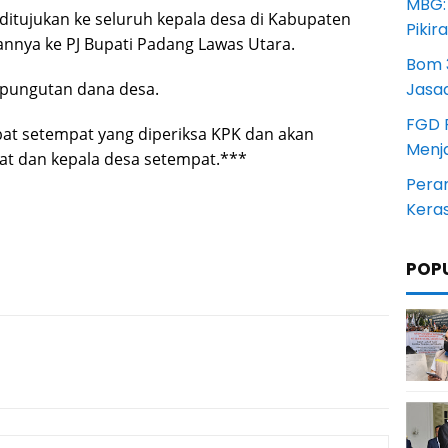
MBG:
ditujukan ke seluruh kepala desa di Kabupaten
Pikir
nnya ke PJ Bupati Padang Lawas Utara.
Bom 3
i pungutan dana desa.
Jasa
FGD 
bat setempat yang diperiksa KPK dan akan
Menj
at dan kepala desa setempat.***
Pera
Kera
POP